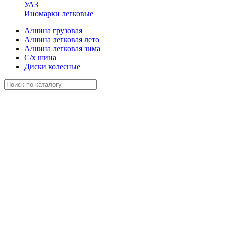
УАЗ
Иномарки легковые
А/шина грузовая
А/шина легковая лето
А/шина легковая зима
С/х шина
Диски колесные