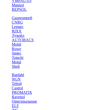
VMPAUTO
Mannol
REPSOL
Gazpromneft
CNRG
Lemarc
RIXX
Лукойл
AUTOBACS
Mobil
Rowe
Sintec
Totachi
Motul
Shell
Bardahl
NGN
Teboil
Castrol
PROMATIX
Ravenol
Оригинальные
ELF