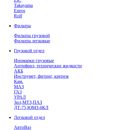
ZIC
Takayama
Eneos
Rolf
Фильтра
Фильтра грузовой
Фильтра легковые
Грузовой отдел
Иномарки грузовые
Антифриз, технические жидкости
АКБ
Инструмет, фитинг, крепеж
Кам.
МАЗ
ГА3
УРАЛ
Зил,МТЗ,ПАЗ
ДТ-75,ЮМЗ-6КЛ
Легковой отдел
АвтоВаз