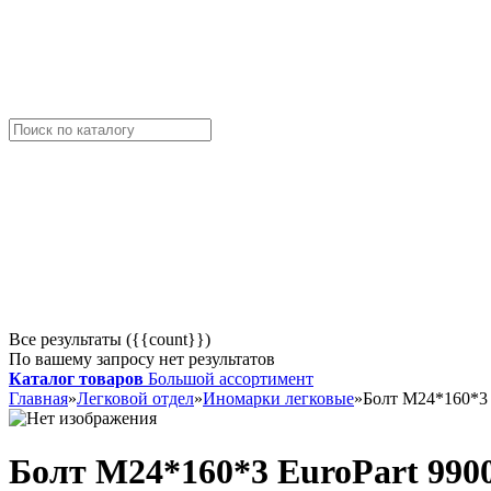
Все результаты ({{count}})
По вашему запросу нет результатов
Каталог товаров
Большой ассортимент
Главная
»
Легковой отдел
»
Иномарки легковые
»
Болт М24*160*3 
Болт М24*160*3 EuroPart 990