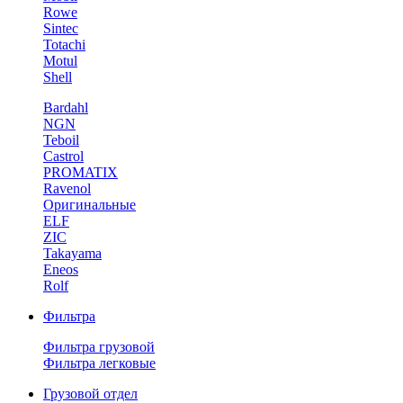
Rowe
Sintec
Totachi
Motul
Shell
Bardahl
NGN
Teboil
Castrol
PROMATIX
Ravenol
Оригинальные
ELF
ZIC
Takayama
Eneos
Rolf
Фильтра
Фильтра грузовой
Фильтра легковые
Грузовой отдел