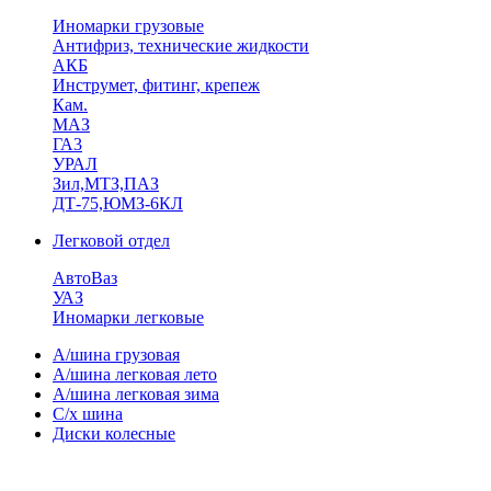
Иномарки грузовые
Антифриз, технические жидкости
АКБ
Инструмет, фитинг, крепеж
Кам.
МАЗ
ГА3
УРАЛ
Зил,МТЗ,ПАЗ
ДТ-75,ЮМЗ-6КЛ
Легковой отдел
АвтоВаз
УАЗ
Иномарки легковые
А/шина грузовая
А/шина легковая лето
А/шина легковая зима
С/х шина
Диски колесные