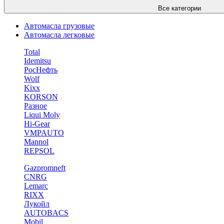
Все категории
Автомасла грузовые
Автомасла легковые
Total
Idemitsu
РосНефть
Wolf
Kixx
KORSON
Разное
Liqui Moly
Hi-Gear
VMPAUTO
Mannol
REPSOL
Gazpromneft
CNRG
Lemarc
RIXX
Лукойл
AUTOBACS
Mobil