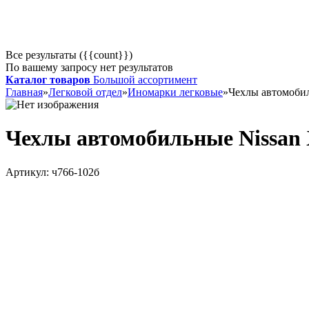
Все результаты ({{count}})
По вашему запросу нет результатов
Каталог товаров
Большой ассортимент
Главная
»
Легковой отдел
»
Иномарки легковые
»
Чехлы автомобил
Чехлы автомобильные Nissan 
Артикул:
ч766-102б