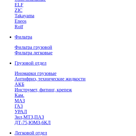
ELF
ZIC
Takayama
Eneos
Rolf
Фильтра
Фильтра грузовой
Фильтра легковые
Грузовой отдел
Иномарки грузовые
Антифриз, технические жидкости
АКБ
Инструмет, фитинг, крепеж
Кам.
МАЗ
ГА3
УРАЛ
Зил,МТЗ,ПАЗ
ДТ-75,ЮМЗ-6КЛ
Легковой отдел