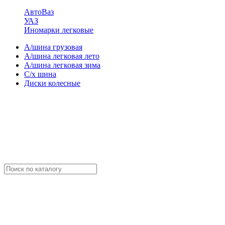
АвтоВаз
УАЗ
Иномарки легковые
А/шина грузовая
А/шина легковая лето
А/шина легковая зима
С/х шина
Диски колесные