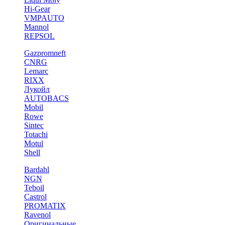
Hi-Gear
VMPAUTO
Mannol
REPSOL
Gazpromneft
CNRG
Lemarc
RIXX
Лукойл
AUTOBACS
Mobil
Rowe
Sintec
Totachi
Motul
Shell
Bardahl
NGN
Teboil
Castrol
PROMATIX
Ravenol
Оригинальные