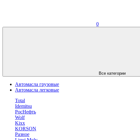
0
Все категории
Автомасла грузовые
Автомасла легковые
Total
Idemitsu
РосНефть
Wolf
Kixx
KORSON
Разное
Liqui Moly