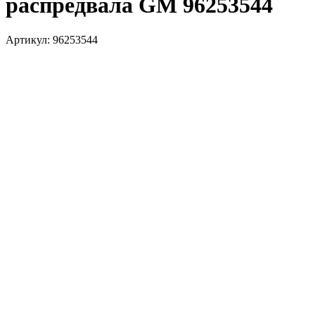
распредвала GM 96253544
Артикул:
96253544