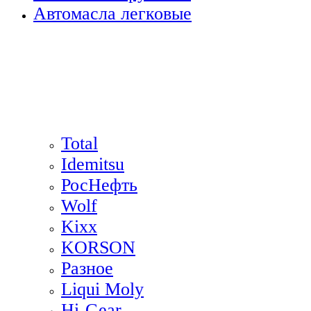
Автомасла легковые
Total
Idemitsu
РосНефть
Wolf
Kixx
KORSON
Разное
Liqui Moly
Hi-Gear