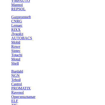
VMPAUTO
Mannol
REPSOL
Gazpromneft
CNRG
Lemarc
RIXX
Лукойл
AUTOBACS
Mobil
Rowe
Sintec
Totachi
Motul
Shell
Bardahl
NGN
Teboil
Castrol
PROMATIX
Ravenol
Оригинальные
ELF