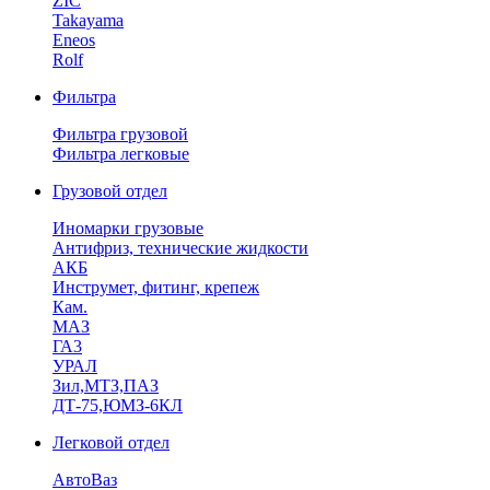
ZIC
Takayama
Eneos
Rolf
Фильтра
Фильтра грузовой
Фильтра легковые
Грузовой отдел
Иномарки грузовые
Антифриз, технические жидкости
АКБ
Инструмет, фитинг, крепеж
Кам.
МАЗ
ГА3
УРАЛ
Зил,МТЗ,ПАЗ
ДТ-75,ЮМЗ-6КЛ
Легковой отдел
АвтоВаз