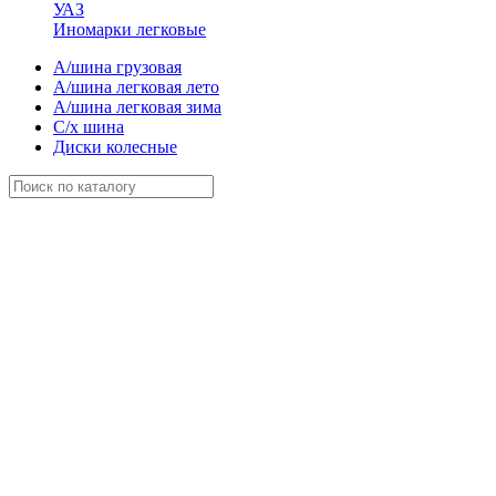
УАЗ
Иномарки легковые
А/шина грузовая
А/шина легковая лето
А/шина легковая зима
С/х шина
Диски колесные