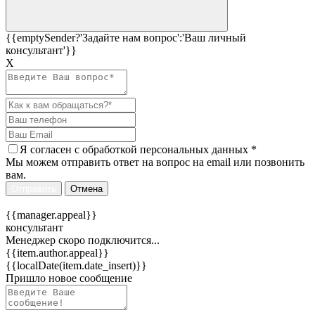
{{emptySender?'Задайте нам вопрос':'Ваш личный
консультант'}}
Х
Я согласен c
обработкой персональных данных
*
Мы можем отправить ответ на вопрос на email или позвонить
вам.
Отправить
Отмена
{{manager.appeal}}
консультант
Менеджер скоро подключится...
{{item.author.appeal}}
{{localDate(item.date_insert)}}
Пришло новое сообщение