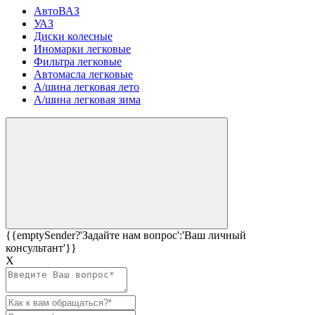
АвтоВАЗ
УАЗ
Диски колесные
Иномарки легковые
Фильтра легковые
Автомасла легковые
А/шина легковая лето
А/шина легковая зима
{{emptySender?'Задайте нам вопрос':'Ваш личный
консультант'}}
Х