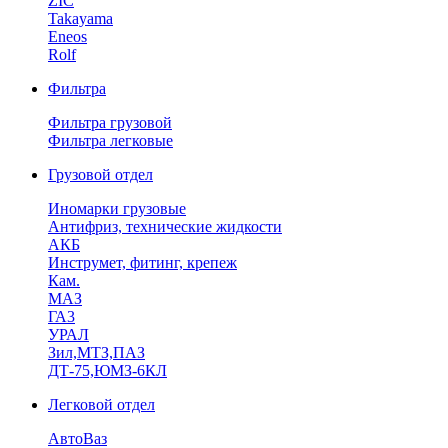
ZIC
Takayama
Eneos
Rolf
Фильтра
Фильтра грузовой
Фильтра легковые
Грузовой отдел
Иномарки грузовые
Антифриз, технические жидкости
АКБ
Инструмет, фитинг, крепеж
Кам.
МАЗ
ГА3
УРАЛ
Зил,МТЗ,ПАЗ
ДТ-75,ЮМЗ-6КЛ
Легковой отдел
АвтоВаз