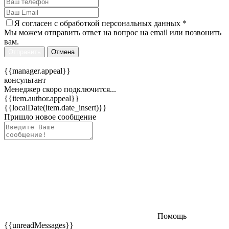
Я согласен c
обработкой персональных данных
*
Мы можем отправить ответ на вопрос на email или позвонить
вам.
Отправить
Отмена
{{manager.appeal}}
консультант
Менеджер скоро подключится...
{{item.author.appeal}}
{{localDate(item.date_insert)}}
Пришло новое сообщение
Помощь
{{unreadMessages}}