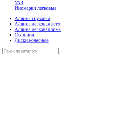
УАЗ
Иномарки легковые
А/шина грузовая
А/шина легковая лето
А/шина легковая зима
С/х шина
Диски колесные