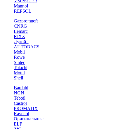
VMPAUTO
Mannol
REPSOL
Gazpromneft
CNRG
Lemarc
RIXX
Лукойл
AUTOBACS
Mobil
Rowe
Sintec
Totachi
Motul
Shell
Bardahl
NGN
Teboil
Castrol
PROMATIX
Ravenol
Оригинальные
ELF