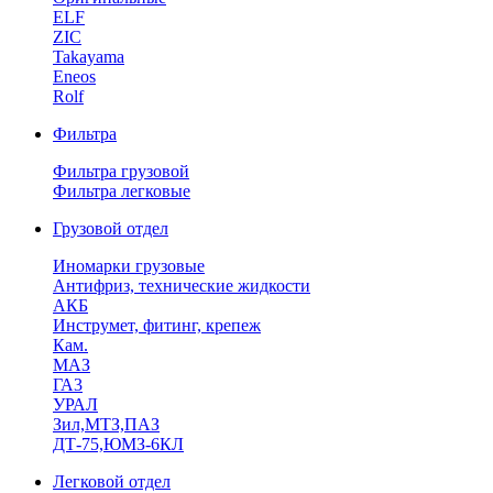
ELF
ZIC
Takayama
Eneos
Rolf
Фильтра
Фильтра грузовой
Фильтра легковые
Грузовой отдел
Иномарки грузовые
Антифриз, технические жидкости
АКБ
Инструмет, фитинг, крепеж
Кам.
МАЗ
ГА3
УРАЛ
Зил,МТЗ,ПАЗ
ДТ-75,ЮМЗ-6КЛ
Легковой отдел