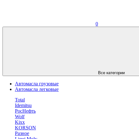
0
Все категории
Автомасла грузовые
Автомасла легковые
Total
Idemitsu
РосНефть
Wolf
Kixx
KORSON
Разное
Liqui Moly