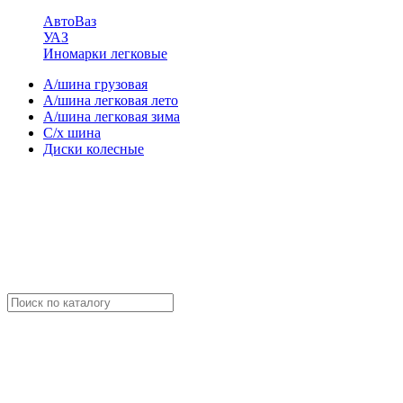
АвтоВаз
УАЗ
Иномарки легковые
А/шина грузовая
А/шина легковая лето
А/шина легковая зима
С/х шина
Диски колесные