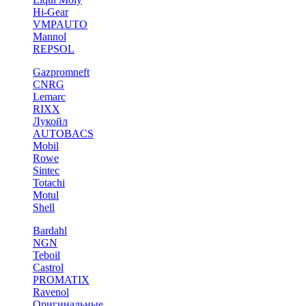
Hi-Gear
VMPAUTO
Mannol
REPSOL
Gazpromneft
CNRG
Lemarc
RIXX
Лукойл
AUTOBACS
Mobil
Rowe
Sintec
Totachi
Motul
Shell
Bardahl
NGN
Teboil
Castrol
PROMATIX
Ravenol
Оригинальные