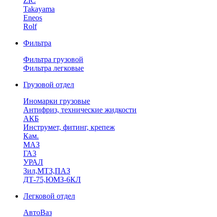
ZIC
Takayama
Eneos
Rolf
Фильтра
Фильтра грузовой
Фильтра легковые
Грузовой отдел
Иномарки грузовые
Антифриз, технические жидкости
АКБ
Инструмет, фитинг, крепеж
Кам.
МАЗ
ГА3
УРАЛ
Зил,МТЗ,ПАЗ
ДТ-75,ЮМЗ-6КЛ
Легковой отдел
АвтоВаз