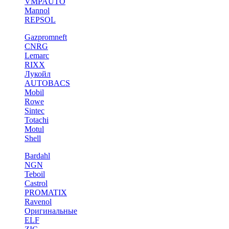
VMPAUTO
Mannol
REPSOL
Gazpromneft
CNRG
Lemarc
RIXX
Лукойл
AUTOBACS
Mobil
Rowe
Sintec
Totachi
Motul
Shell
Bardahl
NGN
Teboil
Castrol
PROMATIX
Ravenol
Оригинальные
ELF