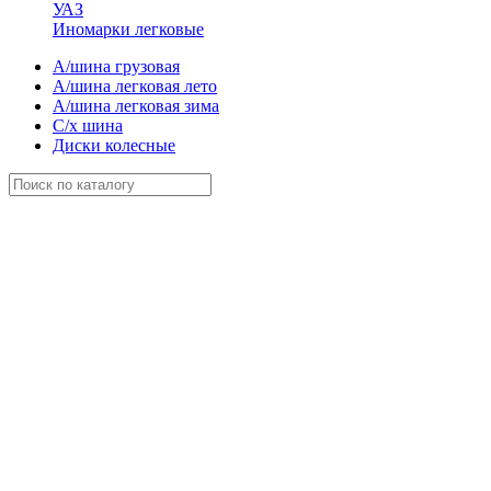
УАЗ
Иномарки легковые
А/шина грузовая
А/шина легковая лето
А/шина легковая зима
С/х шина
Диски колесные