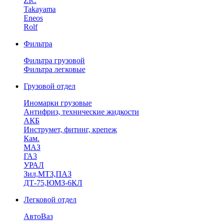
ZIC
Takayama
Eneos
Rolf
Фильтра
Фильтра грузовой
Фильтра легковые
Грузовой отдел
Иномарки грузовые
Антифриз, технические жидкости
АКБ
Инструмет, фитинг, крепеж
Кам.
МАЗ
ГА3
УРАЛ
Зил,МТЗ,ПАЗ
ДТ-75,ЮМЗ-6КЛ
Легковой отдел
АвтоВаз