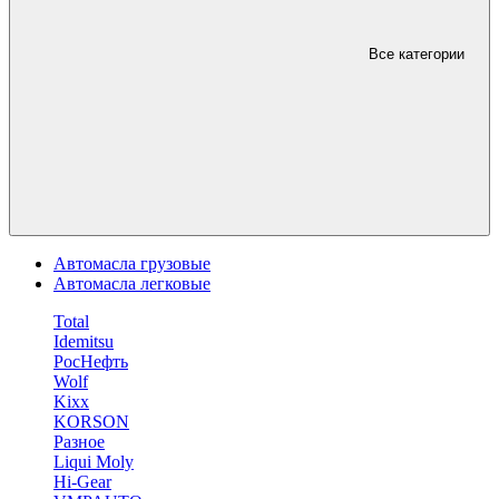
Все категории
Автомасла грузовые
Автомасла легковые
Total
Idemitsu
РосНефть
Wolf
Kixx
KORSON
Разное
Liqui Moly
Hi-Gear