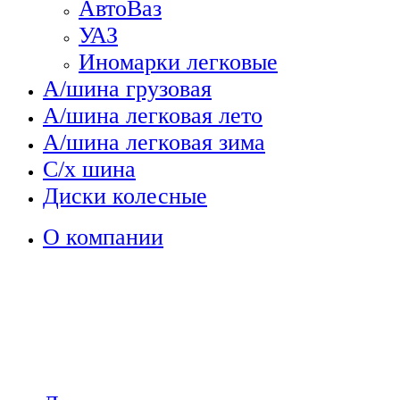
АвтоВаз
УАЗ
Иномарки легковые
А/шина грузовая
А/шина легковая лето
А/шина легковая зима
С/х шина
Диски колесные
О компании