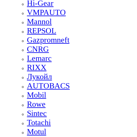
Hi-Gear
VMPAUTO
Mannol
REPSOL
Gazpromneft
CNRG
Lemarc
RIXX
Лукойл
AUTOBACS
Mobil
Rowe
Sintec
Totachi
Motul