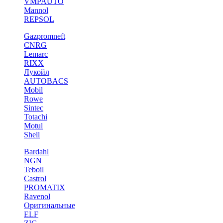
VMPAUTO
Mannol
REPSOL
Gazpromneft
CNRG
Lemarc
RIXX
Лукойл
AUTOBACS
Mobil
Rowe
Sintec
Totachi
Motul
Shell
Bardahl
NGN
Teboil
Castrol
PROMATIX
Ravenol
Оригинальные
ELF