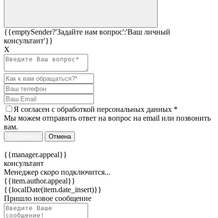
{{emptySender?'Задайте нам вопрос':'Ваш личный
консультант'}}
Х
Я согласен c
обработкой персональных данных
*
Мы можем отправить ответ на вопрос на email или позвонить
вам.
Отправить
Отмена
{{manager.appeal}}
консультант
Менеджер скоро подключится...
{{item.author.appeal}}
{{localDate(item.date_insert)}}
Пришло новое сообщение