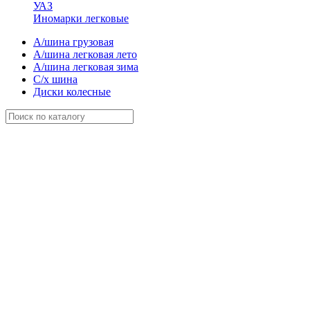
УАЗ
Иномарки легковые
А/шина грузовая
А/шина легковая лето
А/шина легковая зима
С/х шина
Диски колесные