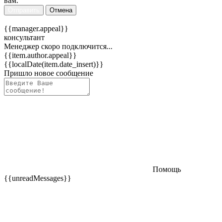
вам.
Отправить
Отмена
{{manager.appeal}}
консультант
Менеджер скоро подключится...
{{item.author.appeal}}
{{localDate(item.date_insert)}}
Пришло новое сообщение
Помощь
{{unreadMessages}}