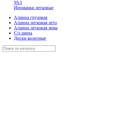
УАЗ
Иномарки легковые
А/шина грузовая
А/шина легковая лето
А/шина легковая зима
С/х шина
Диски колесные