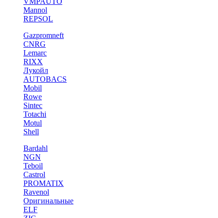
VMPAUTO
Mannol
REPSOL
Gazpromneft
CNRG
Lemarc
RIXX
Лукойл
AUTOBACS
Mobil
Rowe
Sintec
Totachi
Motul
Shell
Bardahl
NGN
Teboil
Castrol
PROMATIX
Ravenol
Оригинальные
ELF