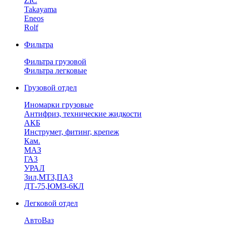
ZIC
Takayama
Eneos
Rolf
Фильтра
Фильтра грузовой
Фильтра легковые
Грузовой отдел
Иномарки грузовые
Антифриз, технические жидкости
АКБ
Инструмет, фитинг, крепеж
Кам.
МАЗ
ГА3
УРАЛ
Зил,МТЗ,ПАЗ
ДТ-75,ЮМЗ-6КЛ
Легковой отдел
АвтоВаз