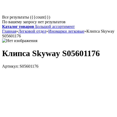
Все результаты ({{count}})
По вашему запросу нет результатов
Каталог товаров
Большой ассортимент
Главная
»
Легковой отдел
»
Иномарки легковые
»
Клипса Skyway
S05601176
Клипса Skyway S05601176
Артикул:
S05601176