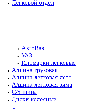
Легковой отдел
АвтоВаз
УАЗ
Иномарки легковые
А/шина грузовая
А/шина легковая лето
А/шина легковая зима
С/х шина
Диски колесные