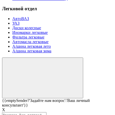
Легковой отдел
АвтоВАЗ
УАЗ
Диски колесные
Иномарки легковые
Фильтра легковые
Автомасла легковые
А/шина легковая лето
А/шина легковая зима
{{emptySender?'Задайте нам вопрос':'Ваш личный
консультант'}}
Х