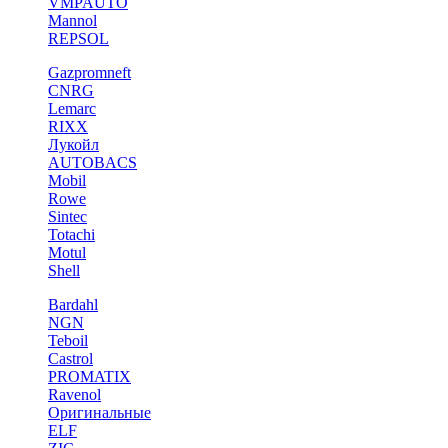
VMPAUTO
Mannol
REPSOL
Gazpromneft
CNRG
Lemarc
RIXX
Лукойл
AUTOBACS
Mobil
Rowe
Sintec
Totachi
Motul
Shell
Bardahl
NGN
Teboil
Castrol
PROMATIX
Ravenol
Оригинальные
ELF