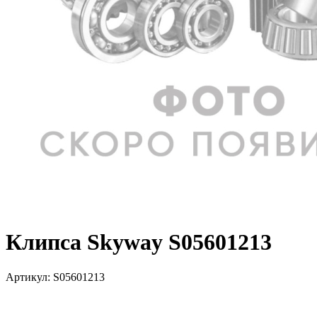
Клипса Skyway S05601213
Артикул:
S05601213