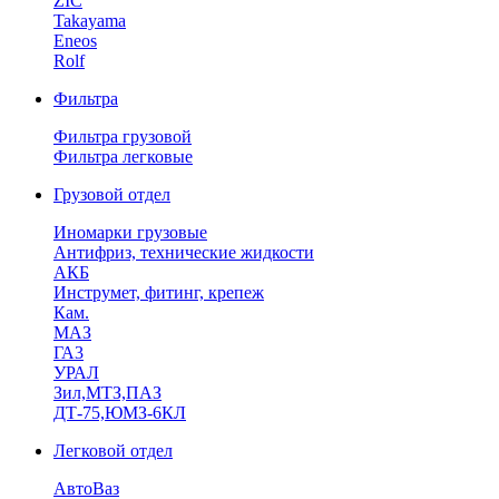
ZIC
Takayama
Eneos
Rolf
Фильтра
Фильтра грузовой
Фильтра легковые
Грузовой отдел
Иномарки грузовые
Антифриз, технические жидкости
АКБ
Инструмет, фитинг, крепеж
Кам.
МАЗ
ГА3
УРАЛ
Зил,МТЗ,ПАЗ
ДТ-75,ЮМЗ-6КЛ
Легковой отдел
АвтоВаз