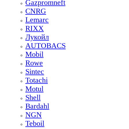
Gazpromneft
CNRG
Lemarc
RIXX
Лукойл
AUTOBACS
Mobil
Rowe
Sintec
Totachi
Motul
Shell
Bardahl
NGN
Teboil