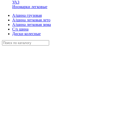
УАЗ
Иномарки легковые
А/шина грузовая
А/шина легковая лето
А/шина легковая зима
С/х шина
Диски колесные