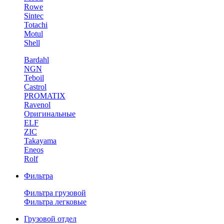
Rowe
Sintec
Totachi
Motul
Shell
Bardahl
NGN
Teboil
Castrol
PROMATIX
Ravenol
Оригинальные
ELF
ZIC
Takayama
Eneos
Rolf
Фильтра
Фильтра грузовой
Фильтра легковые
Грузовой отдел