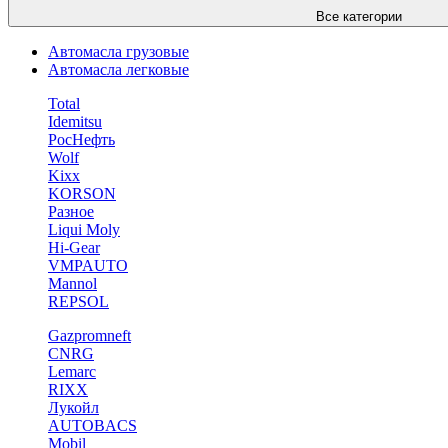
Все категории
Автомасла грузовые
Автомасла легковые
Total
Idemitsu
РосНефть
Wolf
Kixx
KORSON
Разное
Liqui Moly
Hi-Gear
VMPAUTO
Mannol
REPSOL
Gazpromneft
CNRG
Lemarc
RIXX
Лукойл
AUTOBACS
Mobil