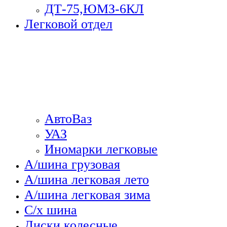
ДТ-75,ЮМЗ-6КЛ
Легковой отдел
АвтоВаз
УАЗ
Иномарки легковые
А/шина грузовая
А/шина легковая лето
А/шина легковая зима
С/х шина
Диски колесные