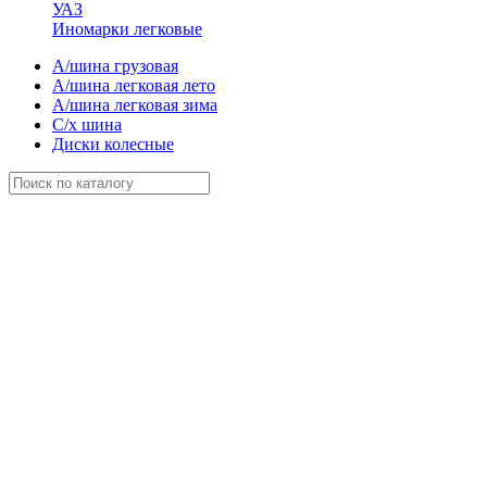
УАЗ
Иномарки легковые
А/шина грузовая
А/шина легковая лето
А/шина легковая зима
С/х шина
Диски колесные