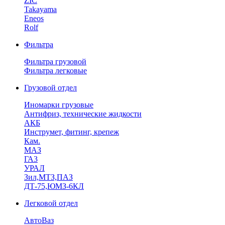
ZIC
Takayama
Eneos
Rolf
Фильтра
Фильтра грузовой
Фильтра легковые
Грузовой отдел
Иномарки грузовые
Антифриз, технические жидкости
АКБ
Инструмет, фитинг, крепеж
Кам.
МАЗ
ГА3
УРАЛ
Зил,МТЗ,ПАЗ
ДТ-75,ЮМЗ-6КЛ
Легковой отдел
АвтоВаз