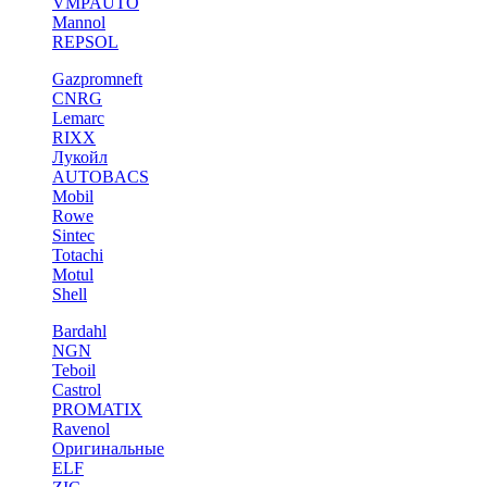
VMPAUTO
Mannol
REPSOL
Gazpromneft
CNRG
Lemarc
RIXX
Лукойл
AUTOBACS
Mobil
Rowe
Sintec
Totachi
Motul
Shell
Bardahl
NGN
Teboil
Castrol
PROMATIX
Ravenol
Оригинальные
ELF