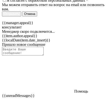
Я согласен c
обработкой персональных данных
*
Мы можем отправить ответ на вопрос на email или позвонить
вам.
Отправить
Отмена
{{manager.appeal}}
консультант
Менеджер скоро подключится...
{{item.author.appeal}}
{{localDate(item.date_insert)}}
Пришло новое сообщение
Помощь
{{unreadMessages}}