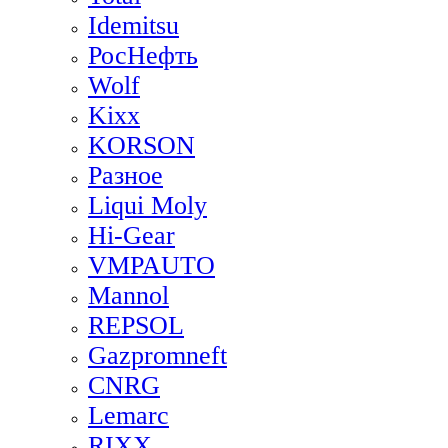
Idemitsu
РосНефть
Wolf
Kixx
KORSON
Разное
Liqui Moly
Hi-Gear
VMPAUTO
Mannol
REPSOL
Gazpromneft
CNRG
Lemarc
RIXX