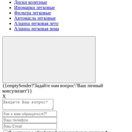
Диски колесные
Иномарки легковые
Фильтра легковые
Автомасла легковые
А/шина легковая лето
А/шина легковая зима
{{emptySender?'Задайте нам вопрос':'Ваш личный
консультант'}}
Х