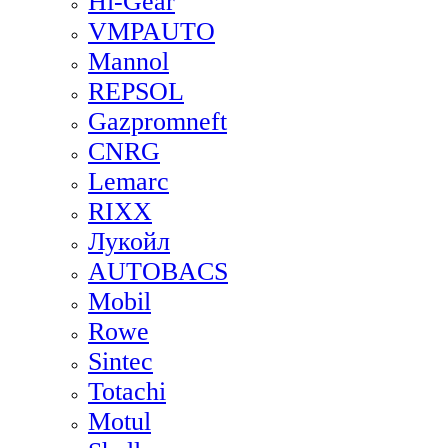
Hi-Gear
VMPAUTO
Mannol
REPSOL
Gazpromneft
CNRG
Lemarc
RIXX
Лукойл
AUTOBACS
Mobil
Rowe
Sintec
Totachi
Motul