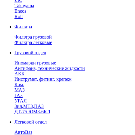
ZIC
Takayama
Eneos
Rolf
Фильтра
Фильтра грузовой
Фильтра легковые
Грузовой отдел
Иномарки грузовые
Антифриз, технические жидкости
АКБ
Инструмет, фитинг, крепеж
Кам.
МАЗ
ГА3
УРАЛ
Зил,МТЗ,ПАЗ
ДТ-75,ЮМЗ-6КЛ
Легковой отдел
АвтоВаз