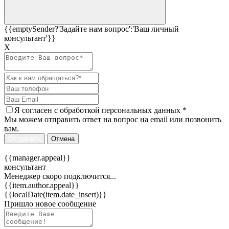
{{emptySender?'Задайте нам вопрос':'Ваш личный
консультант'}}
Х
Я согласен c
обработкой персональных данных
*
Мы можем отправить ответ на вопрос на email или позвонить
вам.
Отправить
Отмена
{{manager.appeal}}
консультант
Менеджер скоро подключится...
{{item.author.appeal}}
{{localDate(item.date_insert)}}
Пришло новое сообщение