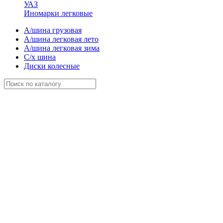
УАЗ
Иномарки легковые
А/шина грузовая
А/шина легковая лето
А/шина легковая зима
С/х шина
Диски колесные