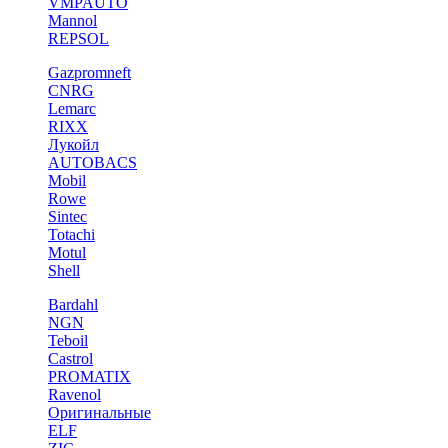
VMPAUTO
Mannol
REPSOL
Gazpromneft
CNRG
Lemarc
RIXX
Лукойл
AUTOBACS
Mobil
Rowe
Sintec
Totachi
Motul
Shell
Bardahl
NGN
Teboil
Castrol
PROMATIX
Ravenol
Оригинальные
ELF