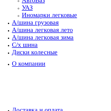
АвтоВаз
УАЗ
Иномарки легковые
А/шина грузовая
А/шина легковая лето
А/шина легковая зима
С/х шина
Диски колесные
О компании
Доставка и оплата