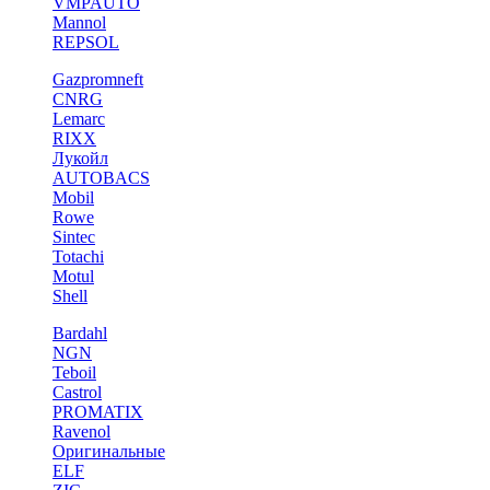
VMPAUTO
Mannol
REPSOL
Gazpromneft
CNRG
Lemarc
RIXX
Лукойл
AUTOBACS
Mobil
Rowe
Sintec
Totachi
Motul
Shell
Bardahl
NGN
Teboil
Castrol
PROMATIX
Ravenol
Оригинальные
ELF