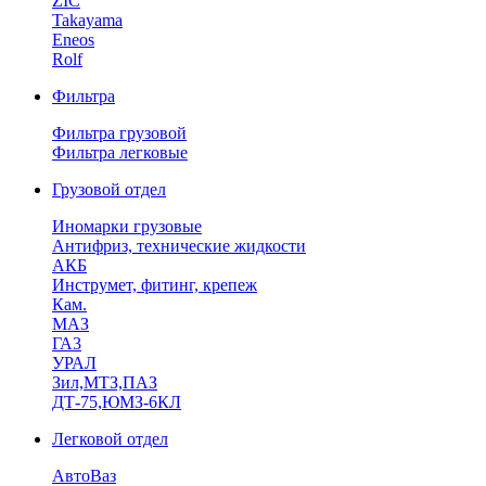
ZIC
Takayama
Eneos
Rolf
Фильтра
Фильтра грузовой
Фильтра легковые
Грузовой отдел
Иномарки грузовые
Антифриз, технические жидкости
АКБ
Инструмет, фитинг, крепеж
Кам.
МАЗ
ГА3
УРАЛ
Зил,МТЗ,ПАЗ
ДТ-75,ЮМЗ-6КЛ
Легковой отдел
АвтоВаз