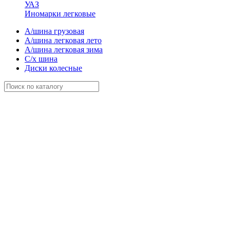
УАЗ
Иномарки легковые
А/шина грузовая
А/шина легковая лето
А/шина легковая зима
С/х шина
Диски колесные