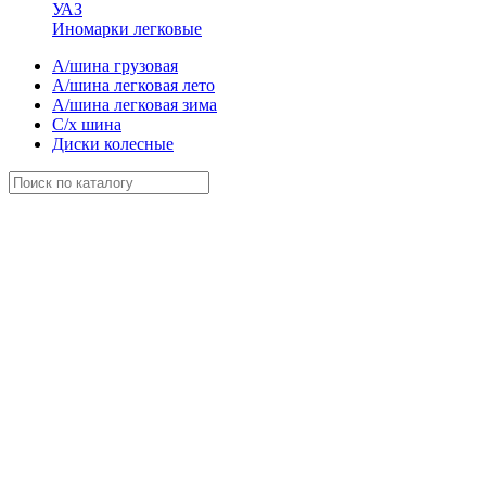
УАЗ
Иномарки легковые
А/шина грузовая
А/шина легковая лето
А/шина легковая зима
С/х шина
Диски колесные