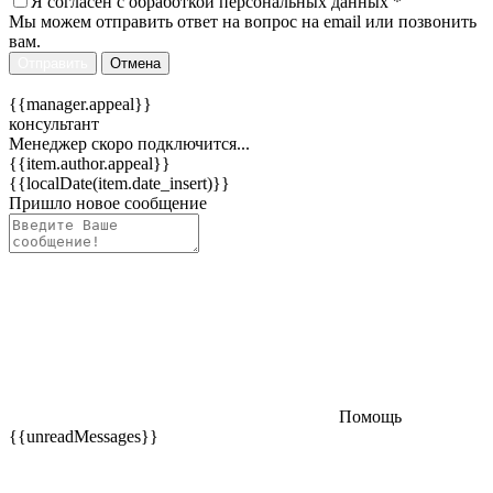
Я согласен c
обработкой персональных данных
*
Мы можем отправить ответ на вопрос на email или позвонить
вам.
Отправить
Отмена
{{manager.appeal}}
консультант
Менеджер скоро подключится...
{{item.author.appeal}}
{{localDate(item.date_insert)}}
Пришло новое сообщение
Помощь
{{unreadMessages}}