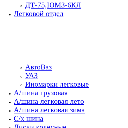
ДТ-75,ЮМЗ-6КЛ
Легковой отдел
АвтоВаз
УАЗ
Иномарки легковые
А/шина грузовая
А/шина легковая лето
А/шина легковая зима
С/х шина
Диски колесные