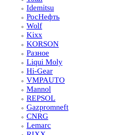
Idemitsu
РосНефть
Wolf
Kixx
KORSON
Разное
Liqui Moly
Hi-Gear
VMPAUTO
Mannol
REPSOL
Gazpromneft
CNRG
Lemarc
RIXX