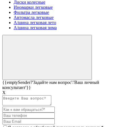
Диски колесные
Иномарки легковые
Фильтра легковые
Автомасла легковые
А/шина легковая лето
А/шина легковая зима
{{emptySender?'Задайте нам вопрос':'Ваш личный
консультант'}}
Х