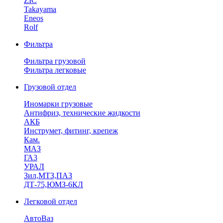
ZIC
Takayama
Eneos
Rolf
Фильтра
Фильтра грузовой
Фильтра легковые
Грузовой отдел
Иномарки грузовые
Антифриз, технические жидкости
АКБ
Инструмет, фитинг, крепеж
Кам.
МАЗ
ГА3
УРАЛ
Зил,МТЗ,ПАЗ
ДТ-75,ЮМЗ-6КЛ
Легковой отдел
АвтоВаз