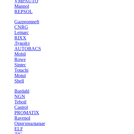
VMPAUTO
Mannol
REPSOL
Gazpromneft
CNRG
Lemarc
RIXX
Лукойл
AUTOBACS
Mobil
Rowe
Sintec
Totachi
Motul
Shell
Bardahl
NGN
Teboil
Castrol
PROMATIX
Ravenol
Оригинальные
ELF