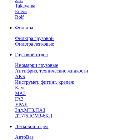
ZIC
Takayama
Eneos
Rolf
Фильтра
Фильтра грузовой
Фильтра легковые
Грузовой отдел
Иномарки грузовые
Антифриз, технические жидкости
АКБ
Инструмет, фитинг, крепеж
Кам.
МАЗ
ГА3
УРАЛ
Зил,МТЗ,ПАЗ
ДТ-75,ЮМЗ-6КЛ
Легковой отдел
АвтоВаз