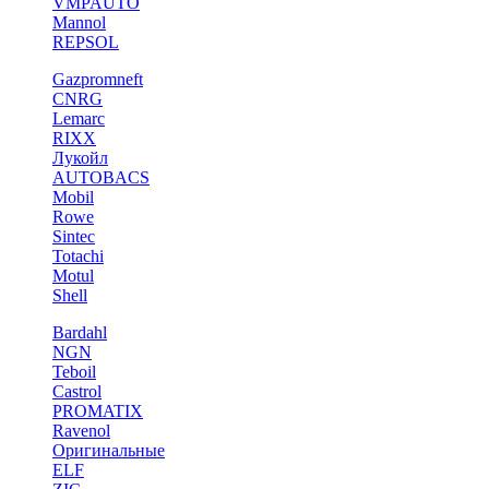
VMPAUTO
Mannol
REPSOL
Gazpromneft
CNRG
Lemarc
RIXX
Лукойл
AUTOBACS
Mobil
Rowe
Sintec
Totachi
Motul
Shell
Bardahl
NGN
Teboil
Castrol
PROMATIX
Ravenol
Оригинальные
ELF