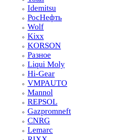
Idemitsu
РосНефть
Wolf
Kixx
KORSON
Разное
Liqui Moly
Hi-Gear
VMPAUTO
Mannol
REPSOL
Gazpromneft
CNRG
Lemarc
RIXX