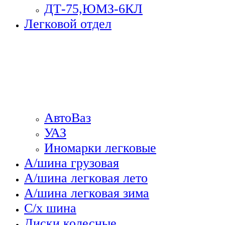
ДТ-75,ЮМЗ-6КЛ
Легковой отдел
АвтоВаз
УАЗ
Иномарки легковые
А/шина грузовая
А/шина легковая лето
А/шина легковая зима
С/х шина
Диски колесные