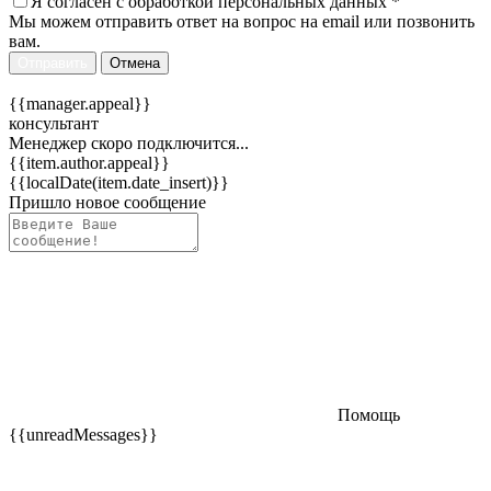
Я согласен c
обработкой персональных данных
*
Мы можем отправить ответ на вопрос на email или позвонить
вам.
Отправить
Отмена
{{manager.appeal}}
консультант
Менеджер скоро подключится...
{{item.author.appeal}}
{{localDate(item.date_insert)}}
Пришло новое сообщение
Помощь
{{unreadMessages}}