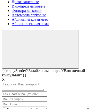
Диски колесные
Иномарки легковые
Фильтра легковые
Автомасла легковые
А/шина легковая лето
А/шина легковая зима
{{emptySender?'Задайте нам вопрос':'Ваш личный
консультант'}}
Х