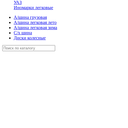
УАЗ
Иномарки легковые
А/шина грузовая
А/шина легковая лето
А/шина легковая зима
С/х шина
Диски колесные