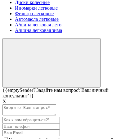
Диски колесные
Иномарки легковые
Фильтра легковые
Автомасла легковые
А/шина легковая лето
А/шина легковая зима
{{emptySender?'Задайте нам вопрос':'Ваш личный
консультант'}}
Х