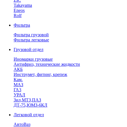
ZIC
Takayama
Eneos
Rolf
Фильтра
Фильтра грузовой
Фильтра легковые
Грузовой отдел
Иномарки грузовые
Антифриз, технические жидкости
АКБ
Инструмет, фитинг, крепеж
Кам.
МАЗ
ГА3
УРАЛ
Зил,МТЗ,ПАЗ
ДТ-75,ЮМЗ-6КЛ
Легковой отдел
АвтоВаз