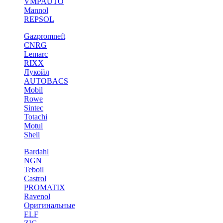
VMPAUTO
Mannol
REPSOL
Gazpromneft
CNRG
Lemarc
RIXX
Лукойл
AUTOBACS
Mobil
Rowe
Sintec
Totachi
Motul
Shell
Bardahl
NGN
Teboil
Castrol
PROMATIX
Ravenol
Оригинальные
ELF