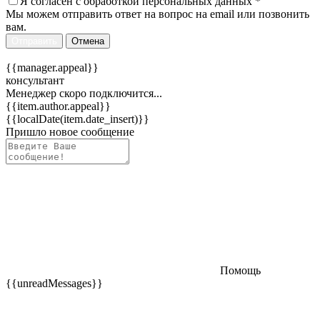
Я согласен c
обработкой персональных данных
*
Мы можем отправить ответ на вопрос на email или позвонить
вам.
Отправить
Отмена
{{manager.appeal}}
консультант
Менеджер скоро подключится...
{{item.author.appeal}}
{{localDate(item.date_insert)}}
Пришло новое сообщение
Помощь
{{unreadMessages}}