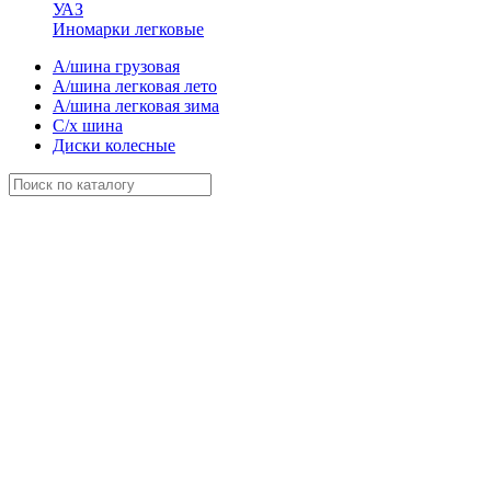
УАЗ
Иномарки легковые
А/шина грузовая
А/шина легковая лето
А/шина легковая зима
С/х шина
Диски колесные