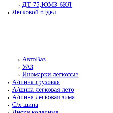
ДТ-75,ЮМЗ-6КЛ
Легковой отдел
АвтоВаз
УАЗ
Иномарки легковые
А/шина грузовая
А/шина легковая лето
А/шина легковая зима
С/х шина
Диски колесные