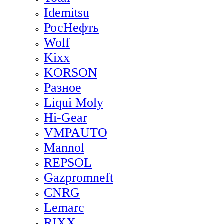
Idemitsu
РосНефть
Wolf
Kixx
KORSON
Разное
Liqui Moly
Hi-Gear
VMPAUTO
Mannol
REPSOL
Gazpromneft
CNRG
Lemarc
RIXX