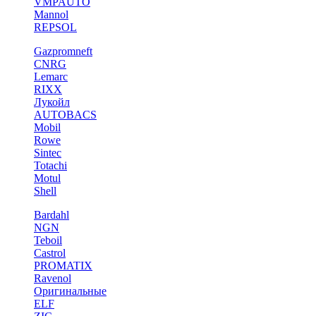
VMPAUTO
Mannol
REPSOL
Gazpromneft
CNRG
Lemarc
RIXX
Лукойл
AUTOBACS
Mobil
Rowe
Sintec
Totachi
Motul
Shell
Bardahl
NGN
Teboil
Castrol
PROMATIX
Ravenol
Оригинальные
ELF