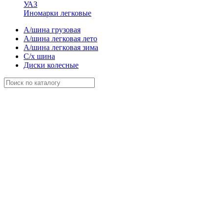
УАЗ
Иномарки легковые
А/шина грузовая
А/шина легковая лето
А/шина легковая зима
С/х шина
Диски колесные