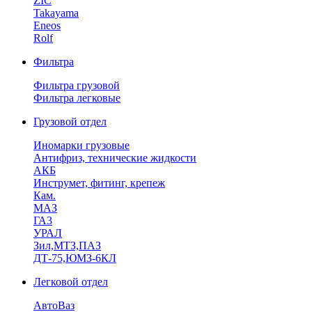
ZIC
Takayama
Eneos
Rolf
Фильтра
Фильтра грузовой
Фильтра легковые
Грузовой отдел
Иномарки грузовые
Антифриз, технические жидкости
АКБ
Инструмет, фитинг, крепеж
Кам.
МАЗ
ГА3
УРАЛ
Зил,МТЗ,ПАЗ
ДТ-75,ЮМЗ-6КЛ
Легковой отдел
АвтоВаз