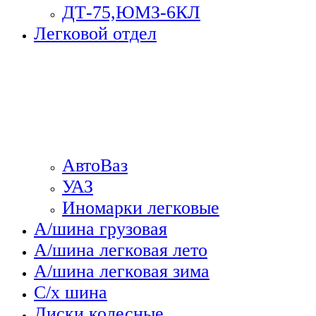
ДТ-75,ЮМЗ-6КЛ
Легковой отдел
АвтоВаз
УАЗ
Иномарки легковые
А/шина грузовая
А/шина легковая лето
А/шина легковая зима
С/х шина
Диски колесные