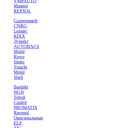
VMPAUTO
Mannol
REPSOL
Gazpromneft
CNRG
Lemarc
RIXX
Лукойл
AUTOBACS
Mobil
Rowe
Sintec
Totachi
Motul
Shell
Bardahl
NGN
Teboil
Castrol
PROMATIX
Ravenol
Оригинальные
ELF