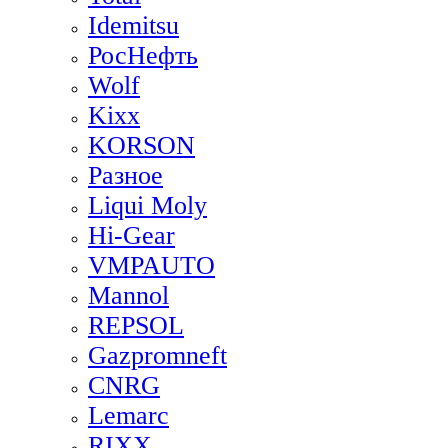
Idemitsu
РосНефть
Wolf
Kixx
KORSON
Разное
Liqui Moly
Hi-Gear
VMPAUTO
Mannol
REPSOL
Gazpromneft
CNRG
Lemarc
RIXX