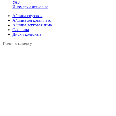
УАЗ
Иномарки легковые
А/шина грузовая
А/шина легковая лето
А/шина легковая зима
С/х шина
Диски колесные