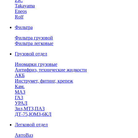
ZIC
Takayama
Eneos
Rolf
Фильтра
Фильтра грузовой
Фильтра легковые
Грузовой отдел
Иномарки грузовые
Антифриз, технические жидкости
АКБ
Инструмет, фитинг, крепеж
Кам.
МАЗ
ГА3
УРАЛ
Зил,МТЗ,ПАЗ
ДТ-75,ЮМЗ-6КЛ
Легковой отдел
АвтоВаз