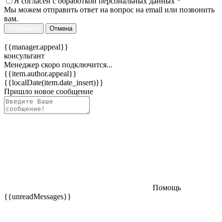
Я согласен c
обработкой персональных данных
*
Мы можем отправить ответ на вопрос на email или позвонить
вам.
Отправить
Отмена
{{manager.appeal}}
консультант
Менеджер скоро подключится...
{{item.author.appeal}}
{{localDate(item.date_insert)}}
Пришло новое сообщение
Помощь
{{unreadMessages}}