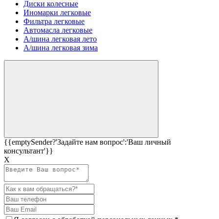
Диски колесные
Иномарки легковые
Фильтра легковые
Автомасла легковые
А/шина легковая лето
А/шина легковая зима
{{emptySender?'Задайте нам вопрос':'Ваш личный
консультант'}}
Х