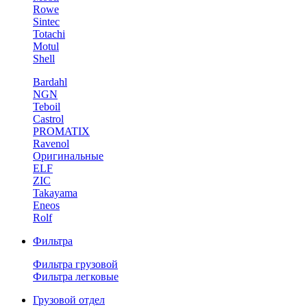
Rowe
Sintec
Totachi
Motul
Shell
Bardahl
NGN
Teboil
Castrol
PROMATIX
Ravenol
Оригинальные
ELF
ZIC
Takayama
Eneos
Rolf
Фильтра
Фильтра грузовой
Фильтра легковые
Грузовой отдел