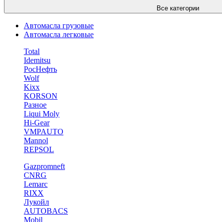
Все категории
Автомасла грузовые
Автомасла легковые
Total
Idemitsu
РосНефть
Wolf
Kixx
KORSON
Разное
Liqui Moly
Hi-Gear
VMPAUTO
Mannol
REPSOL
Gazpromneft
CNRG
Lemarc
RIXX
Лукойл
AUTOBACS
Mobil