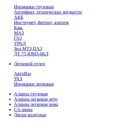
Иномарки грузовые
Антифриз, технические жидкости
АКБ
Инструмет, фитинг, крепеж
Кам.
МАЗ
ГА3
УРАЛ
Зил,МТЗ,ПАЗ
ДТ-75,ЮМЗ-6КЛ
Легковой отдел
АвтоВаз
УАЗ
Иномарки легковые
А/шина грузовая
А/шина легковая лето
А/шина легковая зима
С/х шина
Диски колесные