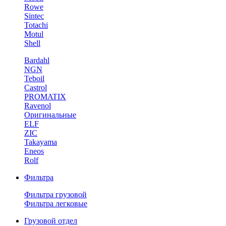
Rowe
Sintec
Totachi
Motul
Shell
Bardahl
NGN
Teboil
Castrol
PROMATIX
Ravenol
Оригинальные
ELF
ZIC
Takayama
Eneos
Rolf
Фильтра
Фильтра грузовой
Фильтра легковые
Грузовой отдел