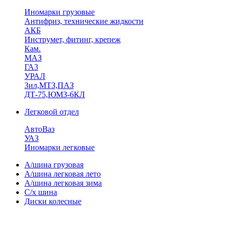
Иномарки грузовые
Антифриз, технические жидкости
АКБ
Инструмет, фитинг, крепеж
Кам.
МАЗ
ГА3
УРАЛ
Зил,МТЗ,ПАЗ
ДТ-75,ЮМЗ-6КЛ
Легковой отдел
АвтоВаз
УАЗ
Иномарки легковые
А/шина грузовая
А/шина легковая лето
А/шина легковая зима
С/х шина
Диски колесные