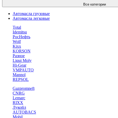
Все категории
Автомасла грузовые
Автомасла легковые
Total
Idemitsu
РосНефть
Wolf
Kixx
KORSON
Разное
Liqui Moly
Hi-Gear
VMPAUTO
Mannol
REPSOL
Gazpromneft
CNRG
Lemarc
RIXX
Лукойл
AUTOBACS
Mobil