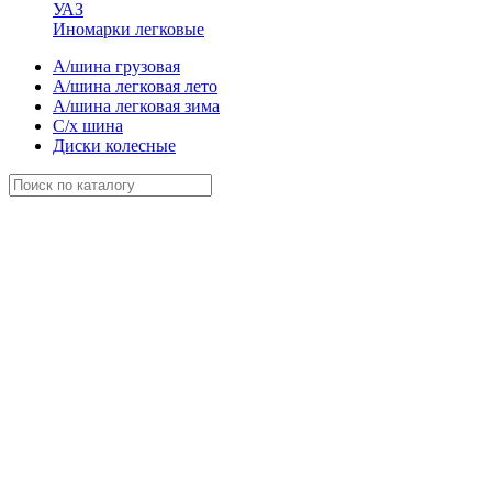
УАЗ
Иномарки легковые
А/шина грузовая
А/шина легковая лето
А/шина легковая зима
С/х шина
Диски колесные