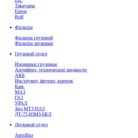
ZIC
Takayama
Eneos
Rolf
Фильтра
Фильтра грузовой
Фильтра легковые
Грузовой отдел
Иномарки грузовые
Антифриз, технические жидкости
АКБ
Инструмет, фитинг, крепеж
Кам.
МАЗ
ГА3
УРАЛ
Зил,МТЗ,ПАЗ
ДТ-75,ЮМЗ-6КЛ
Легковой отдел
АвтоВаз