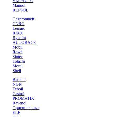
VMPAUTO
Mannol
REPSOL
Gazpromneft
CNRG
Lemarc
RIXX
Лукойл
AUTOBACS
Mobil
Rowe
Sintec
Totachi
Motul
Shell
Bardahl
NGN
Teboil
Castrol
PROMATIX
Ravenol
Оригинальные
ELF