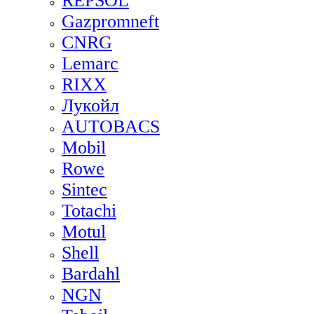
REPSOL
Gazpromneft
CNRG
Lemarc
RIXX
Лукойл
AUTOBACS
Mobil
Rowe
Sintec
Totachi
Motul
Shell
Bardahl
NGN