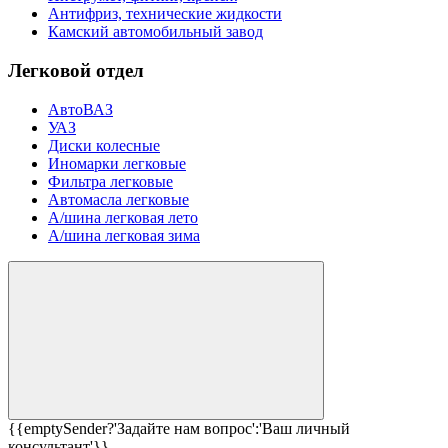
Антифриз, технические жидкости
Камский автомобильный завод
Легковой отдел
АвтоВАЗ
УАЗ
Диски колесные
Иномарки легковые
Фильтра легковые
Автомасла легковые
А/шина легковая лето
А/шина легковая зима
{{emptySender?'Задайте нам вопрос':'Ваш личный
консультант'}}