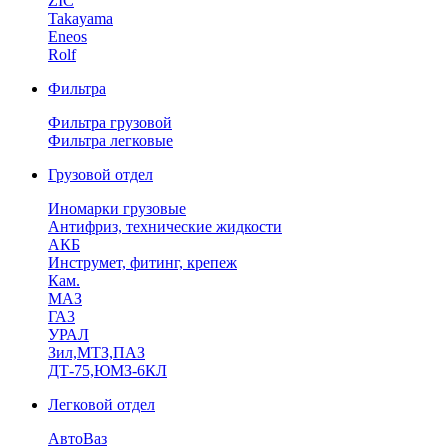
ZIC
Takayama
Eneos
Rolf
Фильтра
Фильтра грузовой
Фильтра легковые
Грузовой отдел
Иномарки грузовые
Антифриз, технические жидкости
АКБ
Инструмет, фитинг, крепеж
Кам.
МАЗ
ГА3
УРАЛ
Зил,МТЗ,ПАЗ
ДТ-75,ЮМЗ-6КЛ
Легковой отдел
АвтоВаз