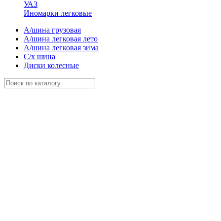
УАЗ
Иномарки легковые
А/шина грузовая
А/шина легковая лето
А/шина легковая зима
С/х шина
Диски колесные