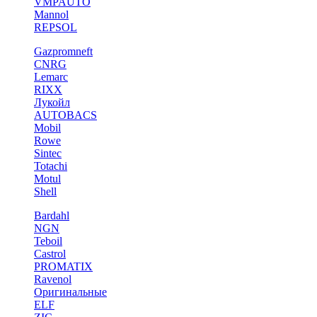
VMPAUTO
Mannol
REPSOL
Gazpromneft
CNRG
Lemarc
RIXX
Лукойл
AUTOBACS
Mobil
Rowe
Sintec
Totachi
Motul
Shell
Bardahl
NGN
Teboil
Castrol
PROMATIX
Ravenol
Оригинальные
ELF