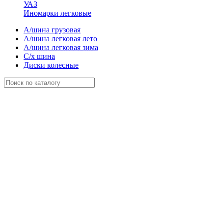
УАЗ
Иномарки легковые
А/шина грузовая
А/шина легковая лето
А/шина легковая зима
С/х шина
Диски колесные