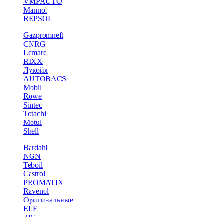
VMPAUTO
Mannol
REPSOL
Gazpromneft
CNRG
Lemarc
RIXX
Лукойл
AUTOBACS
Mobil
Rowe
Sintec
Totachi
Motul
Shell
Bardahl
NGN
Teboil
Castrol
PROMATIX
Ravenol
Оригинальные
ELF