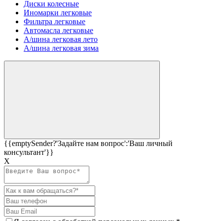
Диски колесные
Иномарки легковые
Фильтра легковые
Автомасла легковые
А/шина легковая лето
А/шина легковая зима
{{emptySender?'Задайте нам вопрос':'Ваш личный
консультант'}}
Х