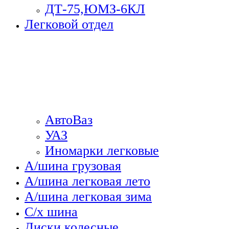
ДТ-75,ЮМЗ-6КЛ
Легковой отдел
АвтоВаз
УАЗ
Иномарки легковые
А/шина грузовая
А/шина легковая лето
А/шина легковая зима
С/х шина
Диски колесные