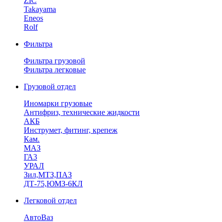
ZIC
Takayama
Eneos
Rolf
Фильтра
Фильтра грузовой
Фильтра легковые
Грузовой отдел
Иномарки грузовые
Антифриз, технические жидкости
АКБ
Инструмет, фитинг, крепеж
Кам.
МАЗ
ГА3
УРАЛ
Зил,МТЗ,ПАЗ
ДТ-75,ЮМЗ-6КЛ
Легковой отдел
АвтоВаз