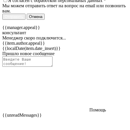
Я согласен c
обработкой персональных данных
*
Мы можем отправить ответ на вопрос на email или позвонить
вам.
Отправить
Отмена
{{manager.appeal}}
консультант
Менеджер скоро подключится...
{{item.author.appeal}}
{{localDate(item.date_insert)}}
Пришло новое сообщение
Помощь
{{unreadMessages}}