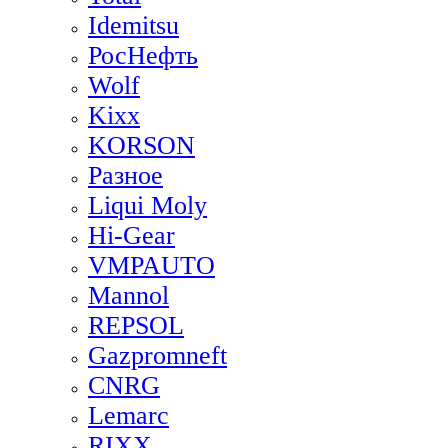
Idemitsu
РосНефть
Wolf
Kixx
KORSON
Разное
Liqui Moly
Hi-Gear
VMPAUTO
Mannol
REPSOL
Gazpromneft
CNRG
Lemarc
RIXX