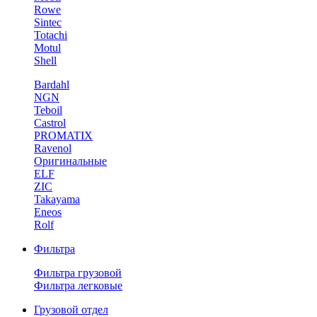
Rowe
Sintec
Totachi
Motul
Shell
Bardahl
NGN
Teboil
Castrol
PROMATIX
Ravenol
Оригинальные
ELF
ZIC
Takayama
Eneos
Rolf
Фильтра
Фильтра грузовой
Фильтра легковые
Грузовой отдел