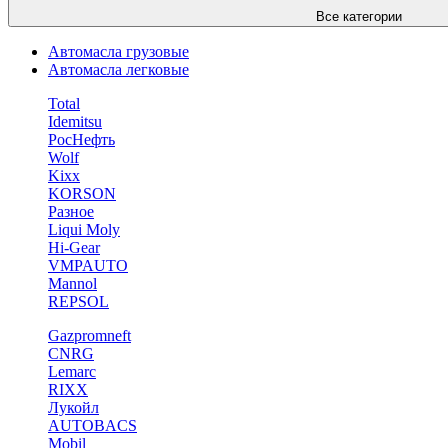
Все категории
Автомасла грузовые
Автомасла легковые
Total
Idemitsu
РосНефть
Wolf
Kixx
KORSON
Разное
Liqui Moly
Hi-Gear
VMPAUTO
Mannol
REPSOL
Gazpromneft
CNRG
Lemarc
RIXX
Лукойл
AUTOBACS
Mobil