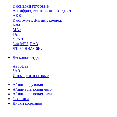
Иномарки грузовые
Антифриз, технические жидкости
АКБ
Инструмет, фитинг, крепеж
Кам.
МАЗ
ГА3
УРАЛ
Зил,МТЗ,ПАЗ
ДТ-75,ЮМЗ-6КЛ
Легковой отдел
АвтоВаз
УАЗ
Иномарки легковые
А/шина грузовая
А/шина легковая лето
А/шина легковая зима
С/х шина
Диски колесные