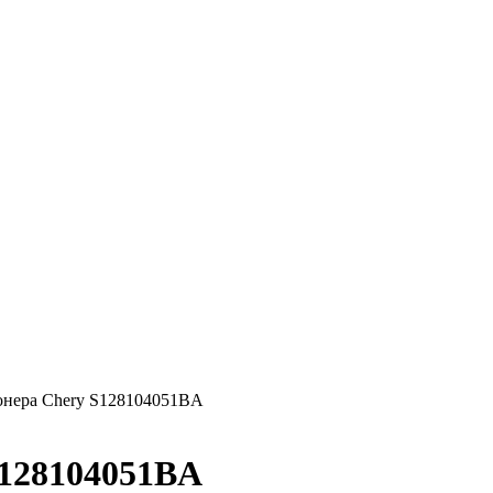
онера Chery S128104051BA
S128104051BA