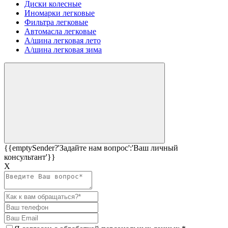
Диски колесные
Иномарки легковые
Фильтра легковые
Автомасла легковые
А/шина легковая лето
А/шина легковая зима
{{emptySender?'Задайте нам вопрос':'Ваш личный
консультант'}}
Х