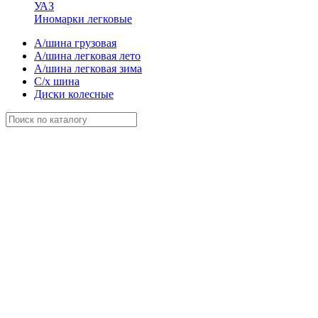
УАЗ
Иномарки легковые
А/шина грузовая
А/шина легковая лето
А/шина легковая зима
С/х шина
Диски колесные