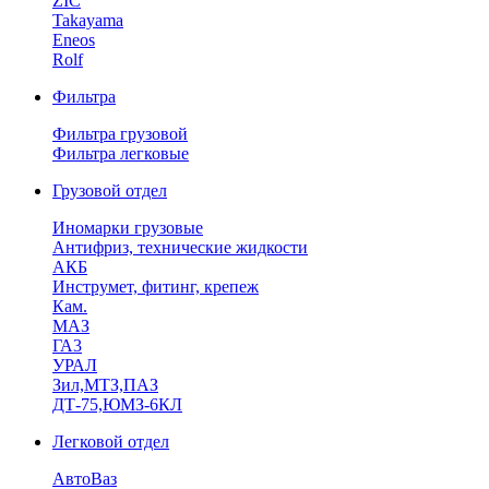
ZIC
Takayama
Eneos
Rolf
Фильтра
Фильтра грузовой
Фильтра легковые
Грузовой отдел
Иномарки грузовые
Антифриз, технические жидкости
АКБ
Инструмет, фитинг, крепеж
Кам.
МАЗ
ГА3
УРАЛ
Зил,МТЗ,ПАЗ
ДТ-75,ЮМЗ-6КЛ
Легковой отдел
АвтоВаз