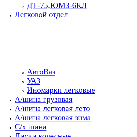
ДТ-75,ЮМЗ-6КЛ
Легковой отдел
АвтоВаз
УАЗ
Иномарки легковые
А/шина грузовая
А/шина легковая лето
А/шина легковая зима
С/х шина
Диски колесные