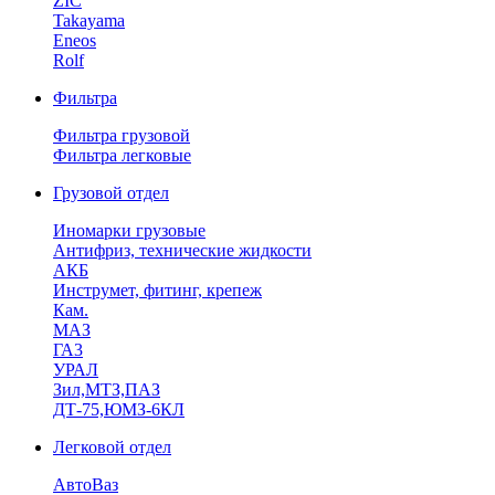
ZIC
Takayama
Eneos
Rolf
Фильтра
Фильтра грузовой
Фильтра легковые
Грузовой отдел
Иномарки грузовые
Антифриз, технические жидкости
АКБ
Инструмет, фитинг, крепеж
Кам.
МАЗ
ГА3
УРАЛ
Зил,МТЗ,ПАЗ
ДТ-75,ЮМЗ-6КЛ
Легковой отдел
АвтоВаз