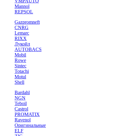
VMPAUTO
Mannol
REPSOL
Gazpromneft
CNRG
Lemarc
RIXX
Лукойл
AUTOBACS
Mobil
Rowe
Sintec
Totachi
Motul
Shell
Bardahl
NGN
Teboil
Castrol
PROMATIX
Ravenol
Оригинальные
ELF