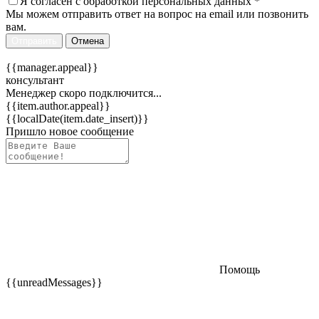
Я согласен c
обработкой персональных данных
*
Мы можем отправить ответ на вопрос на email или позвонить
вам.
Отправить
Отмена
{{manager.appeal}}
консультант
Менеджер скоро подключится...
{{item.author.appeal}}
{{localDate(item.date_insert)}}
Пришло новое сообщение
Помощь
{{unreadMessages}}