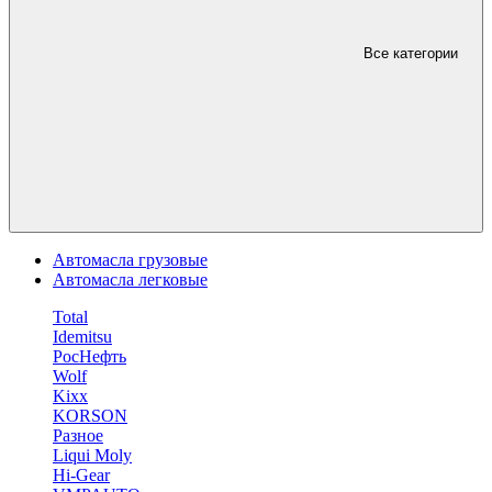
Все категории
Автомасла грузовые
Автомасла легковые
Total
Idemitsu
РосНефть
Wolf
Kixx
KORSON
Разное
Liqui Moly
Hi-Gear