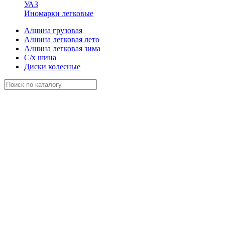
УАЗ
Иномарки легковые
А/шина грузовая
А/шина легковая лето
А/шина легковая зима
С/х шина
Диски колесные