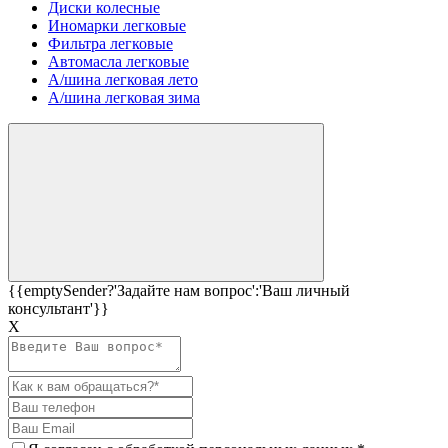
Диски колесные
Иномарки легковые
Фильтра легковые
Автомасла легковые
А/шина легковая лето
А/шина легковая зима
{{emptySender?'Задайте нам вопрос':'Ваш личный
консультант'}}
Х