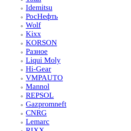
Idemitsu
РосНефть
Wolf
Kixx
KORSON
Разное
Liqui Moly
Hi-Gear
VMPAUTO
Mannol
REPSOL
Gazpromneft
CNRG
Lemarc
RIXX