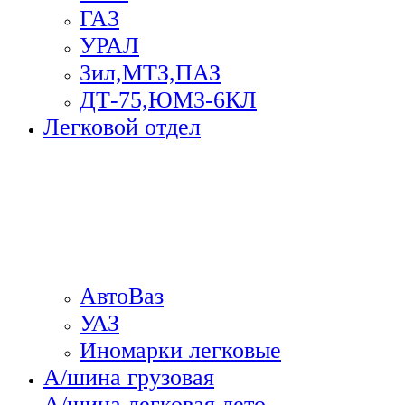
ГА3
УРАЛ
Зил,МТЗ,ПАЗ
ДТ-75,ЮМЗ-6КЛ
Легковой отдел
АвтоВаз
УАЗ
Иномарки легковые
А/шина грузовая
А/шина легковая лето