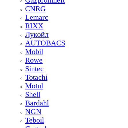
Gazpromneft
CNRG
Lemarc
RIXX
Лукойл
AUTOBACS
Mobil
Rowe
Sintec
Totachi
Motul
Shell
Bardahl
NGN
Teboil