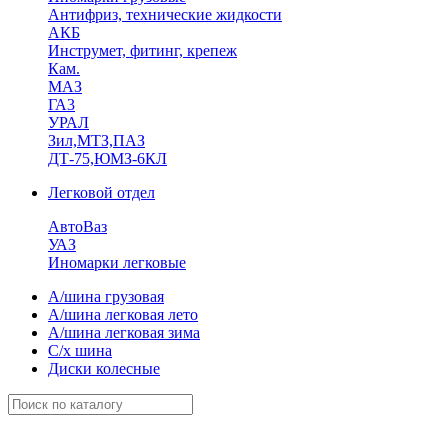
Антифриз, технические жидкости
АКБ
Инструмет, фитинг, крепеж
Кам.
МАЗ
ГА3
УРАЛ
Зил,МТЗ,ПАЗ
ДТ-75,ЮМЗ-6КЛ
Легковой отдел
АвтоВаз
УАЗ
Иномарки легковые
А/шина грузовая
А/шина легковая лето
А/шина легковая зима
С/х шина
Диски колесные