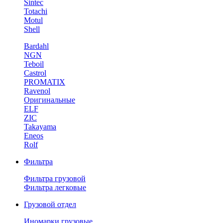
Sintec
Totachi
Motul
Shell
Bardahl
NGN
Teboil
Castrol
PROMATIX
Ravenol
Оригинальные
ELF
ZIC
Takayama
Eneos
Rolf
Фильтра
Фильтра грузовой
Фильтра легковые
Грузовой отдел
Иномарки грузовые