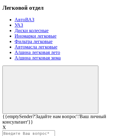
Легковой отдел
АвтоВАЗ
УАЗ
Диски колесные
Иномарки легковые
Фильтра легковые
Автомасла легковые
А/шина легковая лето
А/шина легковая зима
{{emptySender?'Задайте нам вопрос':'Ваш личный
консультант'}}
Х