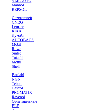
VMPAUTO
Mannol
REPSOL
Gazpromneft
CNRG
Lemarc
RIXX
Лукойл
AUTOBACS
Mobil
Rowe
Sintec
Totachi
Motul
Shell
Bardahl
NGN
Teboil
Castrol
PROMATIX
Ravenol
Оригинальные
ELF