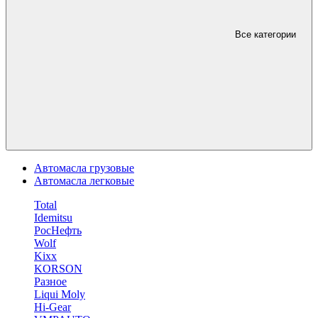
Все категории
Автомасла грузовые
Автомасла легковые
Total
Idemitsu
РосНефть
Wolf
Kixx
KORSON
Разное
Liqui Moly
Hi-Gear