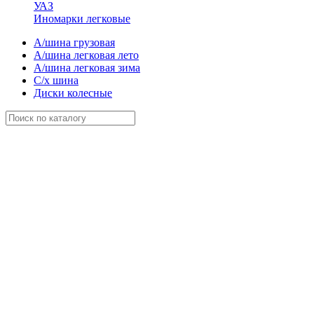
УАЗ
Иномарки легковые
А/шина грузовая
А/шина легковая лето
А/шина легковая зима
С/х шина
Диски колесные