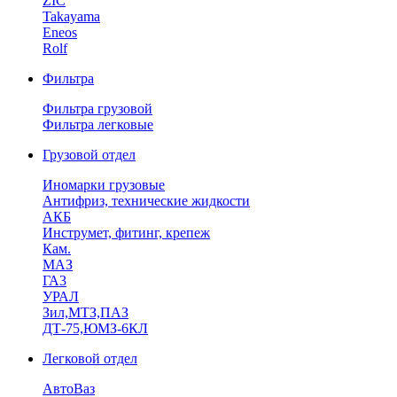
ZIC
Takayama
Eneos
Rolf
Фильтра
Фильтра грузовой
Фильтра легковые
Грузовой отдел
Иномарки грузовые
Антифриз, технические жидкости
АКБ
Инструмет, фитинг, крепеж
Кам.
МАЗ
ГА3
УРАЛ
Зил,МТЗ,ПАЗ
ДТ-75,ЮМЗ-6КЛ
Легковой отдел
АвтоВаз