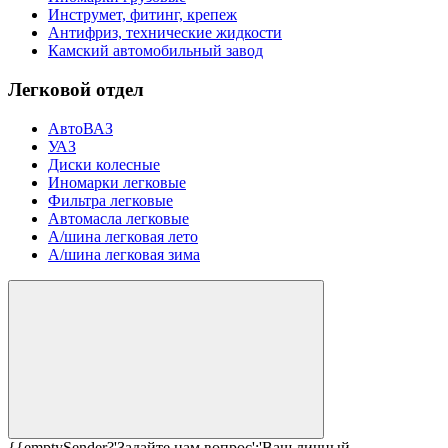
Инструмет, фитинг, крепеж
Антифриз, технические жидкости
Камский автомобильный завод
Легковой отдел
АвтоВАЗ
УАЗ
Диски колесные
Иномарки легковые
Фильтра легковые
Автомасла легковые
А/шина легковая лето
А/шина легковая зима
{{emptySender?'Задайте нам вопрос':'Ваш личный