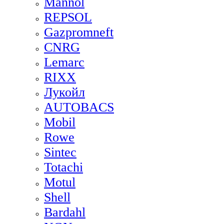
Mannol
REPSOL
Gazpromneft
CNRG
Lemarc
RIXX
Лукойл
AUTOBACS
Mobil
Rowe
Sintec
Totachi
Motul
Shell
Bardahl