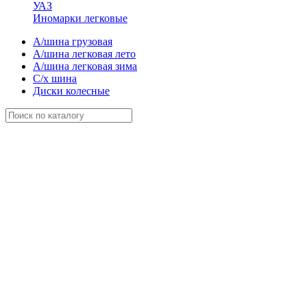
УАЗ
Иномарки легковые
А/шина грузовая
А/шина легковая лето
А/шина легковая зима
С/х шина
Диски колесные