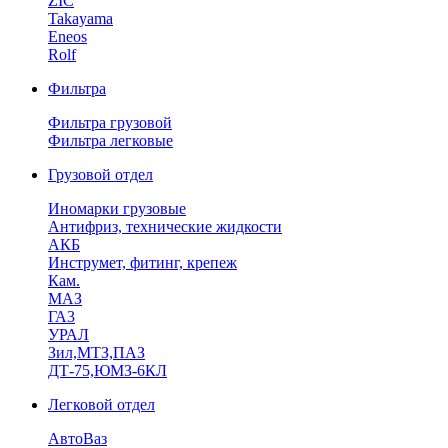
ZIC
Takayama
Eneos
Rolf
Фильтра
Фильтра грузовой
Фильтра легковые
Грузовой отдел
Иномарки грузовые
Антифриз, технические жидкости
АКБ
Инструмет, фитинг, крепеж
Кам.
МАЗ
ГА3
УРАЛ
Зил,МТЗ,ПАЗ
ДТ-75,ЮМЗ-6КЛ
Легковой отдел
АвтоВаз