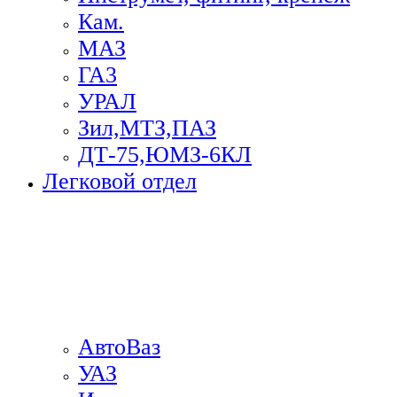
Кам.
МАЗ
ГА3
УРАЛ
Зил,МТЗ,ПАЗ
ДТ-75,ЮМЗ-6КЛ
Легковой отдел
АвтоВаз
УАЗ