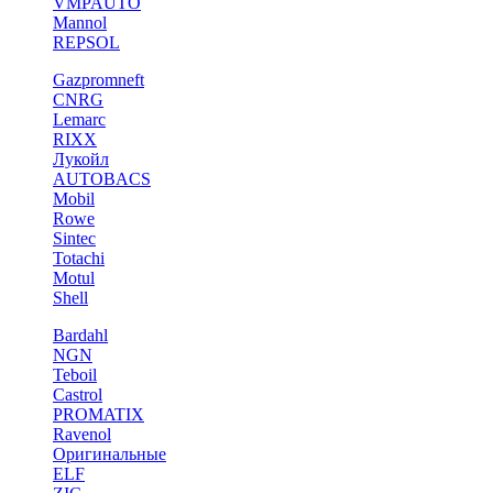
VMPAUTO
Mannol
REPSOL
Gazpromneft
CNRG
Lemarc
RIXX
Лукойл
AUTOBACS
Mobil
Rowe
Sintec
Totachi
Motul
Shell
Bardahl
NGN
Teboil
Castrol
PROMATIX
Ravenol
Оригинальные
ELF