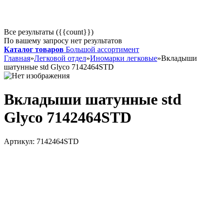
Все результаты ({{count}})
По вашему запросу нет результатов
Каталог товаров
Большой ассортимент
Главная
»
Легковой отдел
»
Иномарки легковые
»
Вкладыши
шатунные std Glyco 7142464STD
Вкладыши шатунные std
Glyco 7142464STD
Артикул:
7142464STD