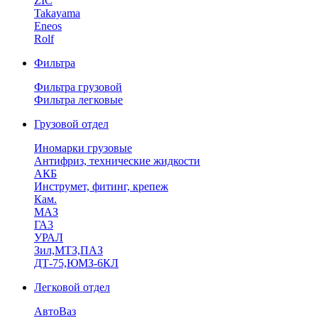
ZIC
Takayama
Eneos
Rolf
Фильтра
Фильтра грузовой
Фильтра легковые
Грузовой отдел
Иномарки грузовые
Антифриз, технические жидкости
АКБ
Инструмет, фитинг, крепеж
Кам.
МАЗ
ГА3
УРАЛ
Зил,МТЗ,ПАЗ
ДТ-75,ЮМЗ-6КЛ
Легковой отдел
АвтоВаз