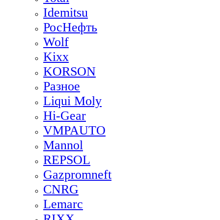
Idemitsu
РосНефть
Wolf
Kixx
KORSON
Разное
Liqui Moly
Hi-Gear
VMPAUTO
Mannol
REPSOL
Gazpromneft
CNRG
Lemarc
RIXX