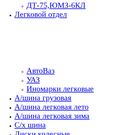
ДТ-75,ЮМЗ-6КЛ
Легковой отдел
АвтоВаз
УАЗ
Иномарки легковые
А/шина грузовая
А/шина легковая лето
А/шина легковая зима
С/х шина
Диски колесные