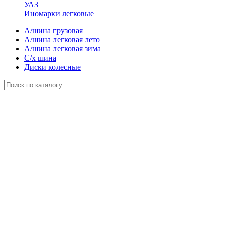
УАЗ
Иномарки легковые
А/шина грузовая
А/шина легковая лето
А/шина легковая зима
С/х шина
Диски колесные