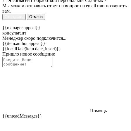
Я согласен c
обработкой персональных данных
*
Мы можем отправить ответ на вопрос на email или позвонить
вам.
Отправить
Отмена
{{manager.appeal}}
консультант
Менеджер скоро подключится...
{{item.author.appeal}}
{{localDate(item.date_insert)}}
Пришло новое сообщение
Помощь
{{unreadMessages}}