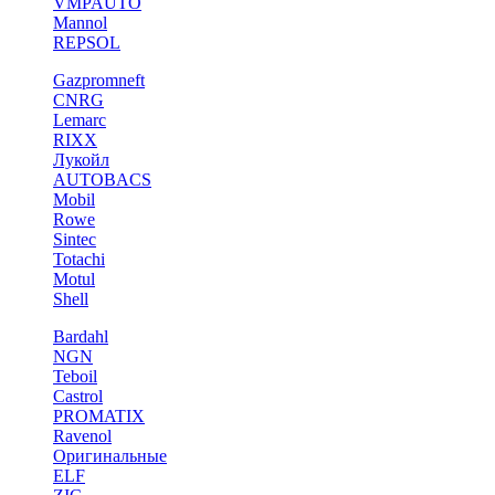
VMPAUTO
Mannol
REPSOL
Gazpromneft
CNRG
Lemarc
RIXX
Лукойл
AUTOBACS
Mobil
Rowe
Sintec
Totachi
Motul
Shell
Bardahl
NGN
Teboil
Castrol
PROMATIX
Ravenol
Оригинальные
ELF