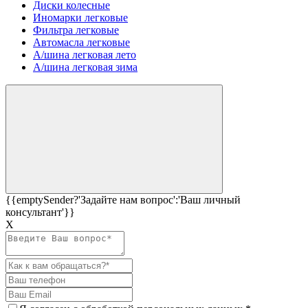
Диски колесные
Иномарки легковые
Фильтра легковые
Автомасла легковые
А/шина легковая лето
А/шина легковая зима
{{emptySender?'Задайте нам вопрос':'Ваш личный
консультант'}}
Х