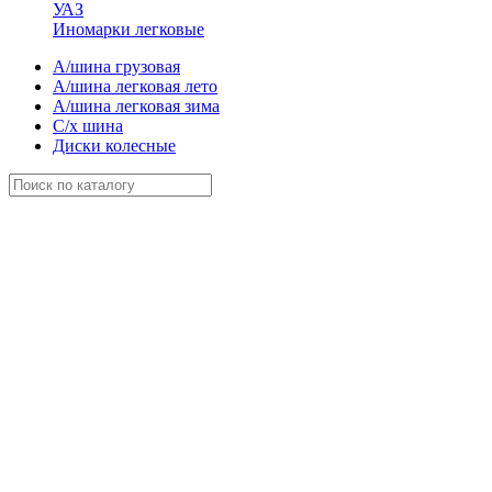
УАЗ
Иномарки легковые
А/шина грузовая
А/шина легковая лето
А/шина легковая зима
С/х шина
Диски колесные