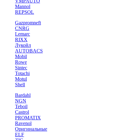
VMPAUTO
Mannol
REPSOL
Gazpromneft
CNRG
Lemarc
RIXX
Лукойл
AUTOBACS
Mobil
Rowe
Sintec
Totachi
Motul
Shell
Bardahl
NGN
Teboil
Castrol
PROMATIX
Ravenol
Оригинальные
ELF