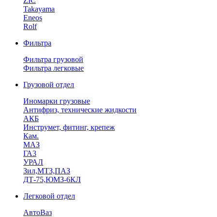
ZIC
Takayama
Eneos
Rolf
Фильтра
Фильтра грузовой
Фильтра легковые
Грузовой отдел
Иномарки грузовые
Антифриз, технические жидкости
АКБ
Инструмет, фитинг, крепеж
Кам.
МАЗ
ГА3
УРАЛ
Зил,МТЗ,ПАЗ
ДТ-75,ЮМЗ-6КЛ
Легковой отдел
АвтоВаз