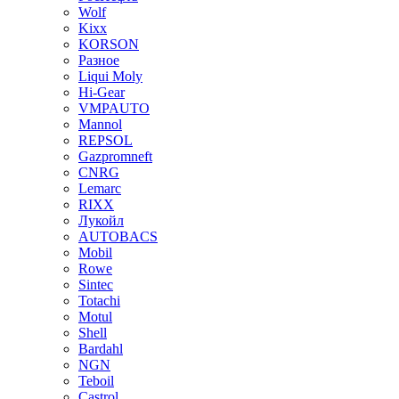
Wolf
Kixx
KORSON
Разное
Liqui Moly
Hi-Gear
VMPAUTO
Mannol
REPSOL
Gazpromneft
CNRG
Lemarc
RIXX
Лукойл
AUTOBACS
Mobil
Rowe
Sintec
Totachi
Motul
Shell
Bardahl
NGN
Teboil
Castrol