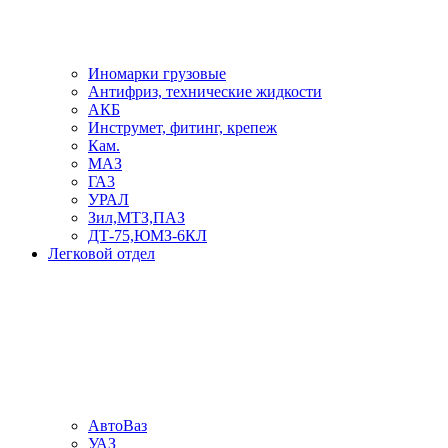
Иномарки грузовые
Антифриз, технические жидкости
АКБ
Инструмет, фитинг, крепеж
Кам.
МАЗ
ГА3
УРАЛ
Зил,МТЗ,ПАЗ
ДТ-75,ЮМЗ-6КЛ
Легковой отдел
АвтоВаз
УАЗ