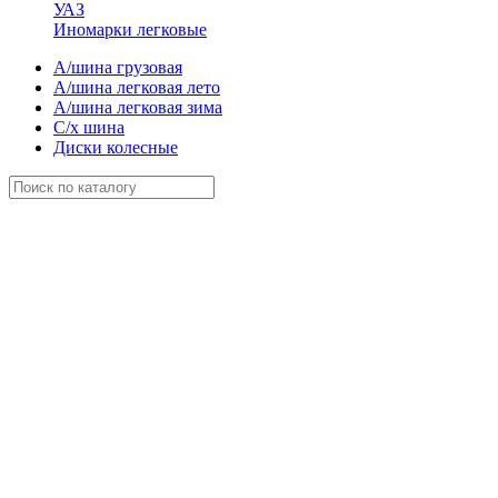
УАЗ
Иномарки легковые
А/шина грузовая
А/шина легковая лето
А/шина легковая зима
С/х шина
Диски колесные