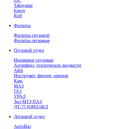
ZIC
Takayama
Eneos
Rolf
Фильтра
Фильтра грузовой
Фильтра легковые
Грузовой отдел
Иномарки грузовые
Антифриз, технические жидкости
АКБ
Инструмет, фитинг, крепеж
Кам.
МАЗ
ГА3
УРАЛ
Зил,МТЗ,ПАЗ
ДТ-75,ЮМЗ-6КЛ
Легковой отдел
АвтоВаз