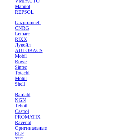
VMPAUTO
Mannol
REPSOL
Gazpromneft
CNRG
Lemarc
RIXX
Лукойл
AUTOBACS
Mobil
Rowe
Sintec
Totachi
Motul
Shell
Bardahl
NGN
Teboil
Castrol
PROMATIX
Ravenol
Оригинальные
ELF