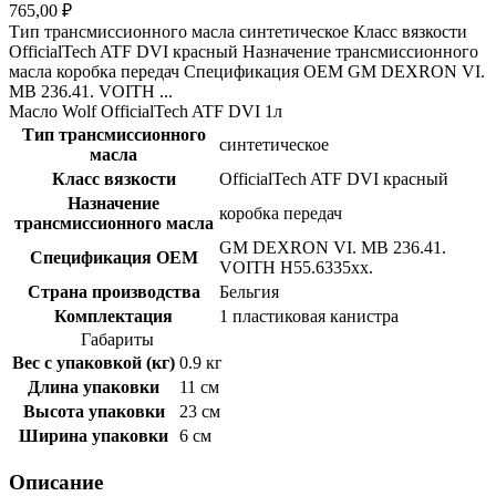
765,00 ₽
Тип трансмиссионного масла синтетическое Класс вязкости
OfficialTech ATF DVI красный Назначение трансмиссионного
масла коробка передач Спецификация OEM GM DEXRON VI.
MB 236.41. VOITH ...
Масло Wolf OfficialTech ATF DVI 1л
Тип трансмиссионного
синтетическое
масла
Класс вязкости
OfficialTech ATF DVI красный
Назначение
коробка передач
трансмиссионного масла
GM DEXRON VI. MB 236.41.
Спецификация OEM
VOITH H55.6335xx.
Страна производства
Бельгия
Комплектация
1 пластиковая канистра
Габариты
Вес с упаковкой (кг)
0.9 кг
Длина упаковки
11 см
Высота упаковки
23 см
Ширина упаковки
6 см
Описание