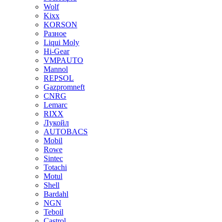
Wolf
Kixx
KORSON
Разное
Liqui Moly
Hi-Gear
VMPAUTO
Mannol
REPSOL
Gazpromneft
CNRG
Lemarc
RIXX
Лукойл
AUTOBACS
Mobil
Rowe
Sintec
Totachi
Motul
Shell
Bardahl
NGN
Teboil
Castrol