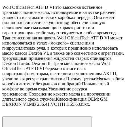
Wolf OfficialTech ATF D VI это высококачественное
трансмиссионное масло, используемое в качестве рабочей
жидкости в автоматических коробках передач. Оно имеет
полностью синтетическую основу, обеспечивающую
великолепные смазывающие характеристики и
гарантирующую стабильную текучесть в любое время года.
Трансмиссионная жидкость Wolf OfficialTech ATF D VI может
использоваться в узлах «мокрого» сцепления и
гидроусилителях руля, в которых предписано использовать
масло класса Dexron VI, а также оно совместимо с агрегатами,
требующими применения жидкостей старых стандартов
Dexron II либо Dexron III. Трансмиссионное масло Wolf
OfficialTech ATF D VI бережно относится к
гидротрансформаторам, шестерням и уплотнениям АКПП,
увеличивая ресурс трансмиссии.Преимущества:Мягкая работа
коробки автомат без рывков и вибраций.Повышенный
комфорт во время езды.Увеличение ресурса
трансмиссии.Сохранение качеств масла на протяжении
длительного срока службы.Классификация OEM: GM
DEXRON VI.MB 236.41.VOITH H55.6335xx.