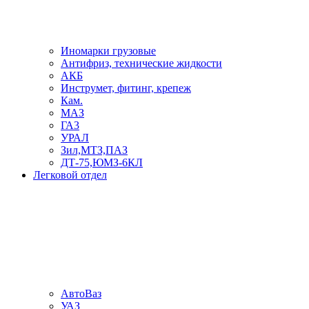
Иномарки грузовые
Антифриз, технические жидкости
АКБ
Инструмет, фитинг, крепеж
Кам.
МАЗ
ГА3
УРАЛ
Зил,МТЗ,ПАЗ
ДТ-75,ЮМЗ-6КЛ
Легковой отдел
АвтоВаз
УАЗ