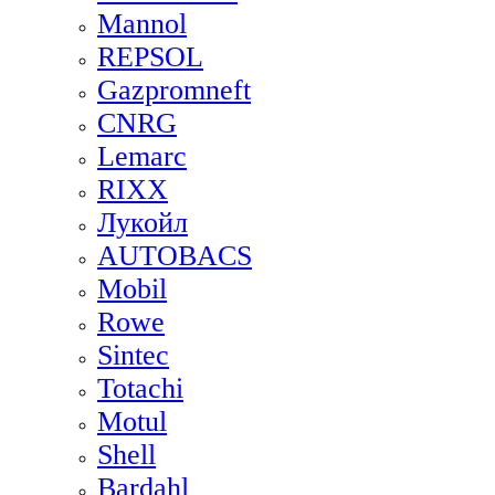
Mannol
REPSOL
Gazpromneft
CNRG
Lemarc
RIXX
Лукойл
AUTOBACS
Mobil
Rowe
Sintec
Totachi
Motul
Shell
Bardahl