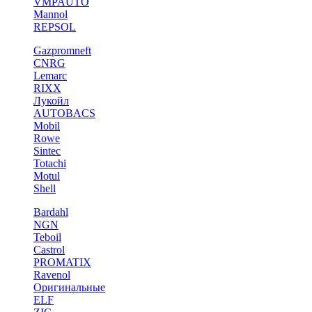
VMPAUTO
Mannol
REPSOL
Gazpromneft
CNRG
Lemarc
RIXX
Лукойл
AUTOBACS
Mobil
Rowe
Sintec
Totachi
Motul
Shell
Bardahl
NGN
Teboil
Castrol
PROMATIX
Ravenol
Оригинальные
ELF