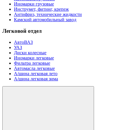
Иномарки грузовые
Инструмет, фитинг, крепеж
Антифриз, технические жидкости
Камский автомобильный завод
Легковой отдел
АвтоВАЗ
УАЗ
Диски колесные
Иномарки легковые
Фильтра легковые
Автомасла легковые
А/шина легковая лето
А/шина легковая зима