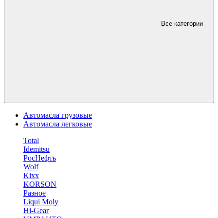
Все категории
Автомасла грузовые
Автомасла легковые
Total
Idemitsu
РосНефть
Wolf
Kixx
KORSON
Разное
Liqui Moly
Hi-Gear