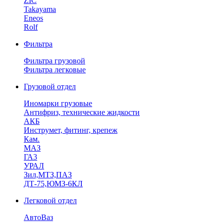
ZIC
Takayama
Eneos
Rolf
Фильтра
Фильтра грузовой
Фильтра легковые
Грузовой отдел
Иномарки грузовые
Антифриз, технические жидкости
АКБ
Инструмет, фитинг, крепеж
Кам.
МАЗ
ГА3
УРАЛ
Зил,МТЗ,ПАЗ
ДТ-75,ЮМЗ-6КЛ
Легковой отдел
АвтоВаз