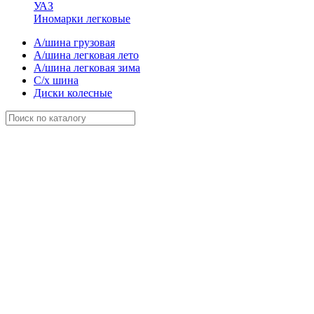
УАЗ
Иномарки легковые
А/шина грузовая
А/шина легковая лето
А/шина легковая зима
С/х шина
Диски колесные