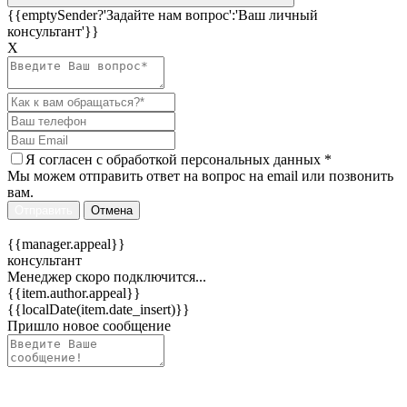
{{emptySender?'Задайте нам вопрос':'Ваш личный
консультант'}}
Х
Я согласен c
обработкой персональных данных
*
Мы можем отправить ответ на вопрос на email или позвонить
вам.
Отправить
Отмена
{{manager.appeal}}
консультант
Менеджер скоро подключится...
{{item.author.appeal}}
{{localDate(item.date_insert)}}
Пришло новое сообщение