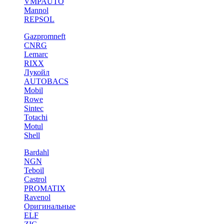
VMPAUTO
Mannol
REPSOL
Gazpromneft
CNRG
Lemarc
RIXX
Лукойл
AUTOBACS
Mobil
Rowe
Sintec
Totachi
Motul
Shell
Bardahl
NGN
Teboil
Castrol
PROMATIX
Ravenol
Оригинальные
ELF