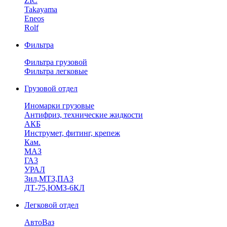
ZIC
Takayama
Eneos
Rolf
Фильтра
Фильтра грузовой
Фильтра легковые
Грузовой отдел
Иномарки грузовые
Антифриз, технические жидкости
АКБ
Инструмет, фитинг, крепеж
Кам.
МАЗ
ГА3
УРАЛ
Зил,МТЗ,ПАЗ
ДТ-75,ЮМЗ-6КЛ
Легковой отдел
АвтоВаз