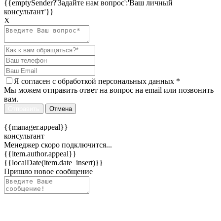
{{emptySender?'Задайте нам вопрос':'Ваш личный
консультант'}}
Х
Я согласен c
обработкой персональных данных
*
Мы можем отправить ответ на вопрос на email или позвонить
вам.
Отправить
Отмена
{{manager.appeal}}
консультант
Менеджер скоро подключится...
{{item.author.appeal}}
{{localDate(item.date_insert)}}
Пришло новое сообщение