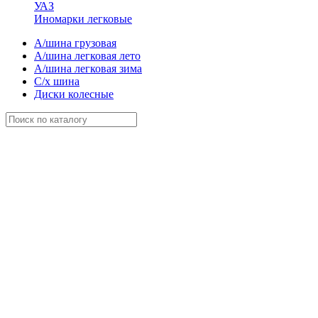
УАЗ
Иномарки легковые
А/шина грузовая
А/шина легковая лето
А/шина легковая зима
С/х шина
Диски колесные