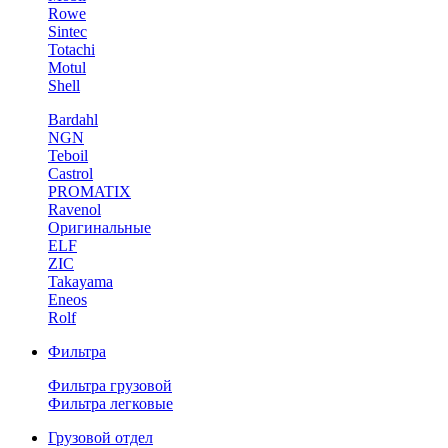
Rowe
Sintec
Totachi
Motul
Shell
Bardahl
NGN
Teboil
Castrol
PROMATIX
Ravenol
Оригинальные
ELF
ZIC
Takayama
Eneos
Rolf
Фильтра
Фильтра грузовой
Фильтра легковые
Грузовой отдел