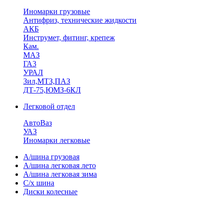
Иномарки грузовые
Антифриз, технические жидкости
АКБ
Инструмет, фитинг, крепеж
Кам.
МАЗ
ГА3
УРАЛ
Зил,МТЗ,ПАЗ
ДТ-75,ЮМЗ-6КЛ
Легковой отдел
АвтоВаз
УАЗ
Иномарки легковые
А/шина грузовая
А/шина легковая лето
А/шина легковая зима
С/х шина
Диски колесные