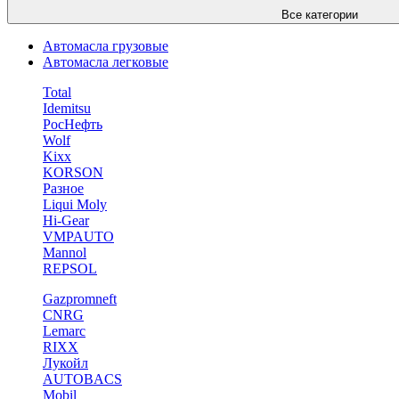
Все категории
Автомасла грузовые
Автомасла легковые
Total
Idemitsu
РосНефть
Wolf
Kixx
KORSON
Разное
Liqui Moly
Hi-Gear
VMPAUTO
Mannol
REPSOL
Gazpromneft
CNRG
Lemarc
RIXX
Лукойл
AUTOBACS
Mobil