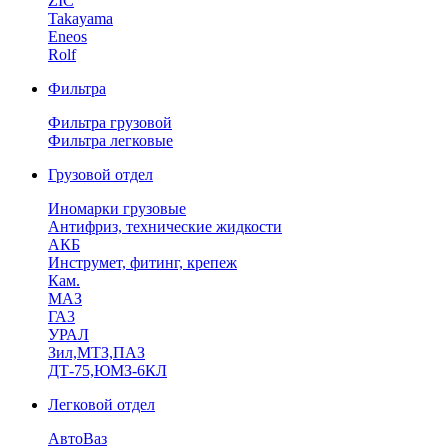
ZIC
Takayama
Eneos
Rolf
Фильтра
Фильтра грузовой
Фильтра легковые
Грузовой отдел
Иномарки грузовые
Антифриз, технические жидкости
АКБ
Инструмет, фитинг, крепеж
Кам.
МАЗ
ГА3
УРАЛ
Зил,МТЗ,ПАЗ
ДТ-75,ЮМЗ-6КЛ
Легковой отдел
АвтоВаз