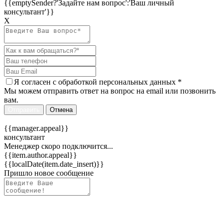
{{emptySender?'Задайте нам вопрос':'Ваш личный
консультант'}}
Х
Я согласен c
обработкой персональных данных
*
Мы можем отправить ответ на вопрос на email или позвонить
вам.
Отправить
Отмена
{{manager.appeal}}
консультант
Менеджер скоро подключится...
{{item.author.appeal}}
{{localDate(item.date_insert)}}
Пришло новое сообщение