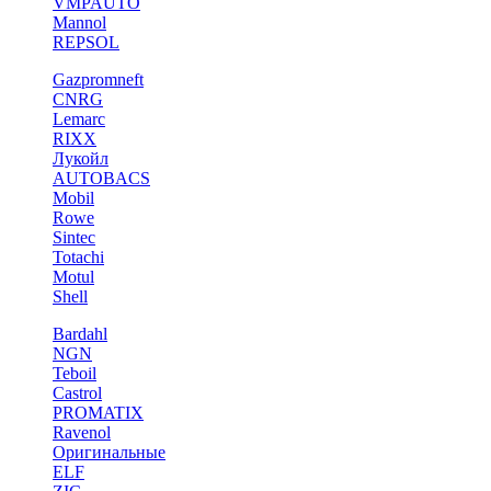
VMPAUTO
Mannol
REPSOL
Gazpromneft
CNRG
Lemarc
RIXX
Лукойл
AUTOBACS
Mobil
Rowe
Sintec
Totachi
Motul
Shell
Bardahl
NGN
Teboil
Castrol
PROMATIX
Ravenol
Оригинальные
ELF