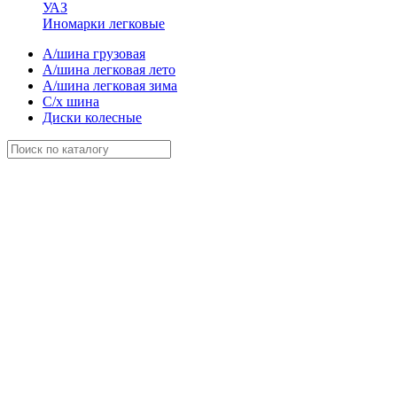
УАЗ
Иномарки легковые
А/шина грузовая
А/шина легковая лето
А/шина легковая зима
С/х шина
Диски колесные