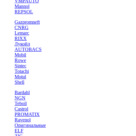
VMPAUTO
Mannol
REPSOL
Gazpromneft
CNRG
Lemarc
RIXX
Лукойл
AUTOBACS
Mobil
Rowe
Sintec
Totachi
Motul
Shell
Bardahl
NGN
Teboil
Castrol
PROMATIX
Ravenol
Оригинальные
ELF