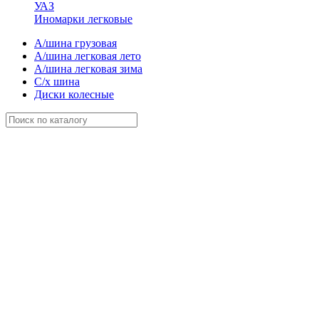
УАЗ
Иномарки легковые
А/шина грузовая
А/шина легковая лето
А/шина легковая зима
С/х шина
Диски колесные