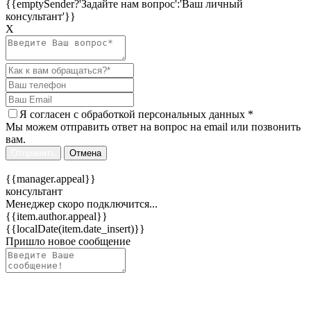
{{emptySender?'Задайте нам вопрос':'Ваш личный
консультант'}}
Х
Я согласен c
обработкой персональных данных
*
Мы можем отправить ответ на вопрос на email или позвонить
вам.
Отправить
Отмена
{{manager.appeal}}
консультант
Менеджер скоро подключится...
{{item.author.appeal}}
{{localDate(item.date_insert)}}
Пришло новое сообщение