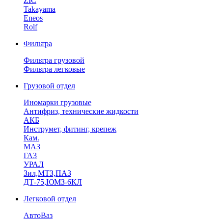
ZIC
Takayama
Eneos
Rolf
Фильтра
Фильтра грузовой
Фильтра легковые
Грузовой отдел
Иномарки грузовые
Антифриз, технические жидкости
АКБ
Инструмет, фитинг, крепеж
Кам.
МАЗ
ГА3
УРАЛ
Зил,МТЗ,ПАЗ
ДТ-75,ЮМЗ-6КЛ
Легковой отдел
АвтоВаз