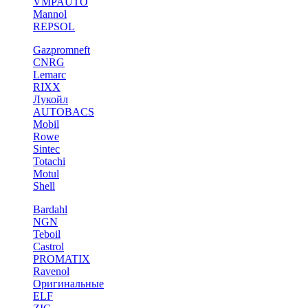
VMPAUTO
Mannol
REPSOL
Gazpromneft
CNRG
Lemarc
RIXX
Лукойл
AUTOBACS
Mobil
Rowe
Sintec
Totachi
Motul
Shell
Bardahl
NGN
Teboil
Castrol
PROMATIX
Ravenol
Оригинальные
ELF