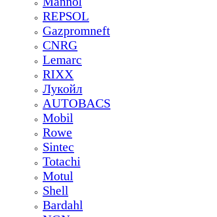
Mannol
REPSOL
Gazpromneft
CNRG
Lemarc
RIXX
Лукойл
AUTOBACS
Mobil
Rowe
Sintec
Totachi
Motul
Shell
Bardahl