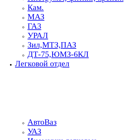
Кам.
МАЗ
ГА3
УРАЛ
Зил,МТЗ,ПАЗ
ДТ-75,ЮМЗ-6КЛ
Легковой отдел
АвтоВаз
УАЗ