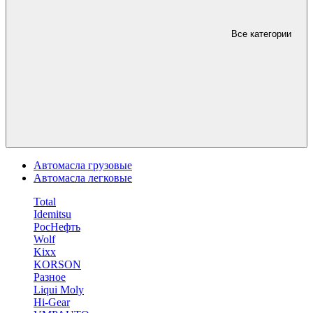
Все категории
Автомасла грузовые
Автомасла легковые
Total
Idemitsu
РосНефть
Wolf
Kixx
KORSON
Разное
Liqui Moly
Hi-Gear