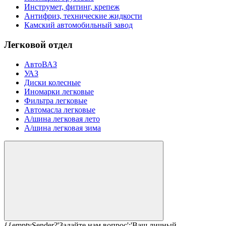
Инструмет, фитинг, крепеж
Антифриз, технические жидкости
Камский автомобильный завод
Легковой отдел
АвтоВАЗ
УАЗ
Диски колесные
Иномарки легковые
Фильтра легковые
Автомасла легковые
А/шина легковая лето
А/шина легковая зима
{{emptySender?'Задайте нам вопрос':'Ваш личный