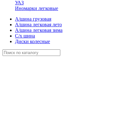
УАЗ
Иномарки легковые
А/шина грузовая
А/шина легковая лето
А/шина легковая зима
С/х шина
Диски колесные