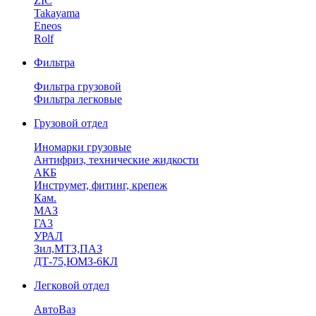
ZIC
Takayama
Eneos
Rolf
Фильтра
Фильтра грузовой
Фильтра легковые
Грузовой отдел
Иномарки грузовые
Антифриз, технические жидкости
АКБ
Инструмет, фитинг, крепеж
Кам.
МАЗ
ГА3
УРАЛ
Зил,МТЗ,ПАЗ
ДТ-75,ЮМЗ-6КЛ
Легковой отдел
АвтоВаз