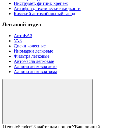
Инструмет, фитинг, крепеж
Антифриз, технические жидкости
Камский автомобильный завод
Легковой отдел
АвтоВАЗ
УАЗ
Диски колесные
Иномарки легковые
Фильтра легковые
Автомасла легковые
А/шина легковая лето
А/шина легковая зима
{{emptySender?'Задайте нам вопрос':'Ваш личный