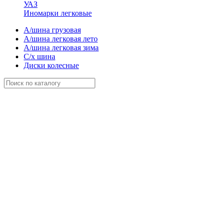
УАЗ
Иномарки легковые
А/шина грузовая
А/шина легковая лето
А/шина легковая зима
С/х шина
Диски колесные