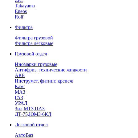
ZIC
Takayama
Eneos
Rolf
Фильтра
Фильтра грузовой
Фильтра легковые
Грузовой отдел
Иномарки грузовые
Антифриз, технические жидкости
АКБ
Инструмет, фитинг, крепеж
Кам.
МАЗ
ГА3
УРАЛ
Зил,МТЗ,ПАЗ
ДТ-75,ЮМЗ-6КЛ
Легковой отдел
АвтоВаз