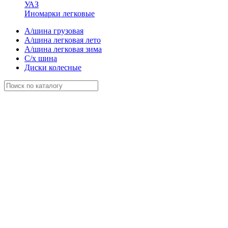
УАЗ
Иномарки легковые
А/шина грузовая
А/шина легковая лето
А/шина легковая зима
С/х шина
Диски колесные