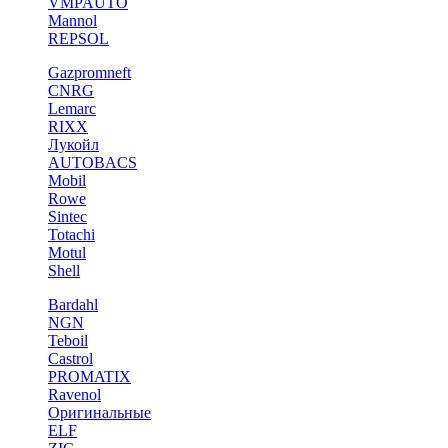
VMPAUTO
Mannol
REPSOL
Gazpromneft
CNRG
Lemarc
RIXX
Лукойл
AUTOBACS
Mobil
Rowe
Sintec
Totachi
Motul
Shell
Bardahl
NGN
Teboil
Castrol
PROMATIX
Ravenol
Оригинальные
ELF