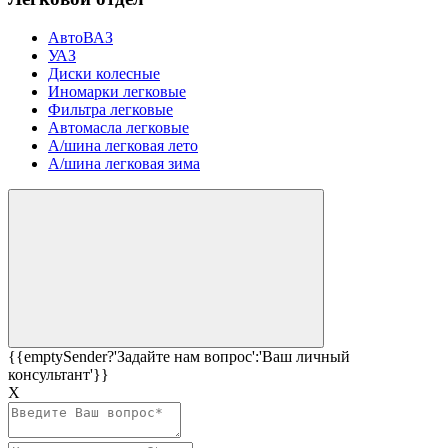
АвтоВАЗ
УАЗ
Диски колесные
Иномарки легковые
Фильтра легковые
Автомасла легковые
А/шина легковая лето
А/шина легковая зима
{{emptySender?'Задайте нам вопрос':'Ваш личный
консультант'}}
Х