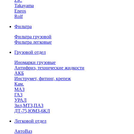
ZIC
Takayama
Eneos
Rolf
Фильтра
Фильтра грузовой
Фильтра легковые
Грузовой отдел
Иномарки грузовые
Антифриз, технические жидкости
АКБ
Инструмет, фитинг, крепеж
Кам.
МАЗ
ГА3
УРАЛ
Зил,МТЗ,ПАЗ
ДТ-75,ЮМЗ-6КЛ
Легковой отдел
АвтоВаз