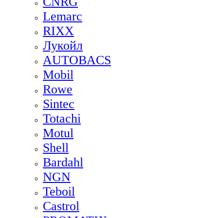
CNRG
Lemarc
RIXX
Лукойл
AUTOBACS
Mobil
Rowe
Sintec
Totachi
Motul
Shell
Bardahl
NGN
Teboil
Castrol