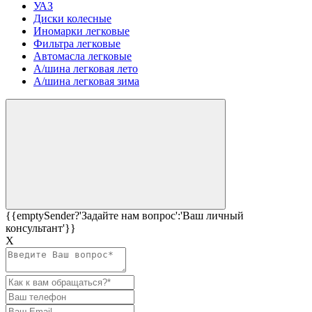
УАЗ
Диски колесные
Иномарки легковые
Фильтра легковые
Автомасла легковые
А/шина легковая лето
А/шина легковая зима
{{emptySender?'Задайте нам вопрос':'Ваш личный
консультант'}}
Х