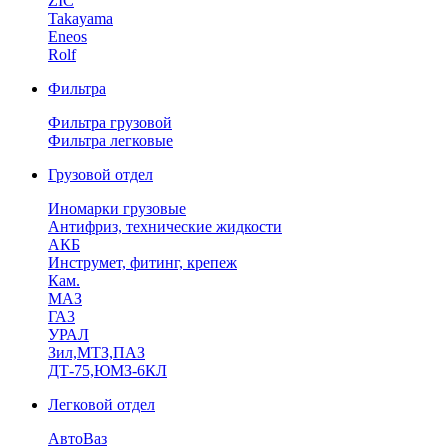
ZIC
Takayama
Eneos
Rolf
Фильтра
Фильтра грузовой
Фильтра легковые
Грузовой отдел
Иномарки грузовые
Антифриз, технические жидкости
АКБ
Инструмет, фитинг, крепеж
Кам.
МАЗ
ГА3
УРАЛ
Зил,МТЗ,ПАЗ
ДТ-75,ЮМЗ-6КЛ
Легковой отдел
АвтоВаз