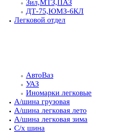
Зил,МТЗ,ПАЗ
ДТ-75,ЮМЗ-6КЛ
Легковой отдел
АвтоВаз
УАЗ
Иномарки легковые
А/шина грузовая
А/шина легковая лето
А/шина легковая зима
С/х шина