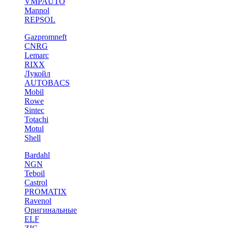
VMPAUTO
Mannol
REPSOL
Gazpromneft
CNRG
Lemarc
RIXX
Лукойл
AUTOBACS
Mobil
Rowe
Sintec
Totachi
Motul
Shell
Bardahl
NGN
Teboil
Castrol
PROMATIX
Ravenol
Оригинальные
ELF