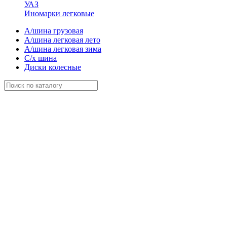
УАЗ
Иномарки легковые
А/шина грузовая
А/шина легковая лето
А/шина легковая зима
С/х шина
Диски колесные