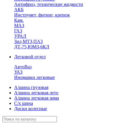
Антифриз, технические жидкости
АКБ
Инструмет, фитинг, крепеж
Кам.
МАЗ
ГА3
УРАЛ
Зил,МТЗ,ПАЗ
ДТ-75,ЮМЗ-6КЛ
Легковой отдел
АвтоВаз
УАЗ
Иномарки легковые
А/шина грузовая
А/шина легковая лето
А/шина легковая зима
С/х шина
Диски колесные