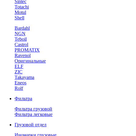
Sintec
Totachi
Motul
Shell
Bardahl
NGN
Teboil
Castrol
PROMATIX
Ravenol
Оригинальные
ELF
ZIC
Takayama
Eneos
Rolf
Фильтра
Фильтра грузовой
Фильтра легковые
Грузовой отдел
Иномарки грузовые