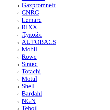
Gazpromneft
CNRG
Lemarc
RIXX
Лукойл
AUTOBACS
Mobil
Rowe
Sintec
Totachi
Motul
Shell
Bardahl
NGN
Teboil