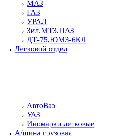
МАЗ
ГА3
УРАЛ
Зил,МТЗ,ПАЗ
ДТ-75,ЮМЗ-6КЛ
Легковой отдел
АвтоВаз
УАЗ
Иномарки легковые
А/шина грузовая