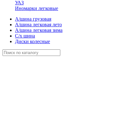
УАЗ
Иномарки легковые
А/шина грузовая
А/шина легковая лето
А/шина легковая зима
С/х шина
Диски колесные