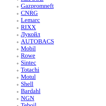
Gazpromneft
CNRG
Lemarc
RIXX
Лукойл
AUTOBACS
Mobil
Rowe
Sintec
Totachi
Motul
Shell
Bardahl
NGN
Teboil