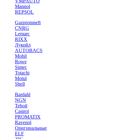
VMPAUTO
Mannol
REPSOL
Gazpromneft
CNRG
Lemarc
RIXX
Лукойл
AUTOBACS
Mobil
Rowe
Sintec
Totachi
Motul
Shell
Bardahl
NGN
Teboil
Castrol
PROMATIX
Ravenol
Оригинальные
ELF