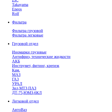
ZIC
Takayama
Eneos
Rolf
Фильтра
Фильтра грузовой
Фильтра легковые
Грузовой отдел
Иномарки грузовые
Антифриз, технические жидкости
АКБ
Инструмет, фитинг, крепеж
Кам.
МАЗ
ГА3
УРАЛ
Зил,МТЗ,ПАЗ
ДТ-75,ЮМЗ-6КЛ
Легковой отдел
АвтоВаз