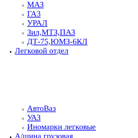
МАЗ
ГА3
УРАЛ
Зил,МТЗ,ПАЗ
ДТ-75,ЮМЗ-6КЛ
Легковой отдел
АвтоВаз
УАЗ
Иномарки легковые
А/шина грузовая