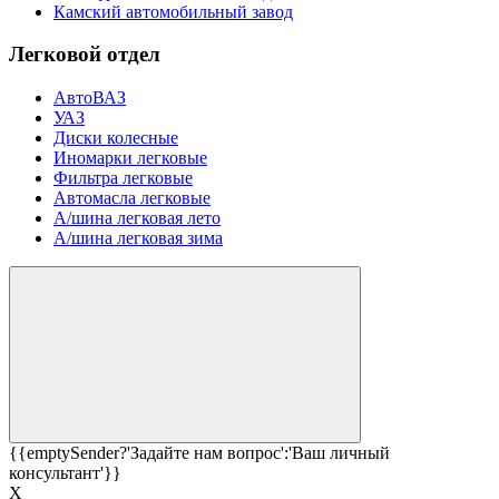
Камский автомобильный завод
Легковой отдел
АвтоВАЗ
УАЗ
Диски колесные
Иномарки легковые
Фильтра легковые
Автомасла легковые
А/шина легковая лето
А/шина легковая зима
{{emptySender?'Задайте нам вопрос':'Ваш личный
консультант'}}
Х