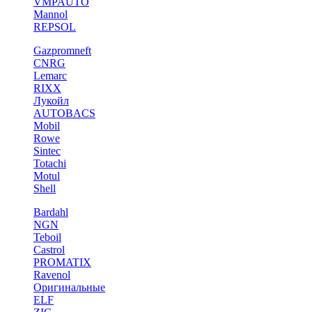
VMPAUTO
Mannol
REPSOL
Gazpromneft
CNRG
Lemarc
RIXX
Лукойл
AUTOBACS
Mobil
Rowe
Sintec
Totachi
Motul
Shell
Bardahl
NGN
Teboil
Castrol
PROMATIX
Ravenol
Оригинальные
ELF