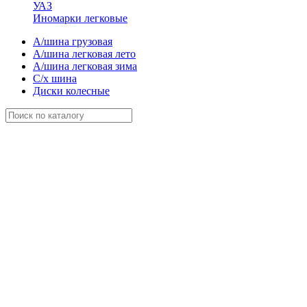
УАЗ
Иномарки легковые
А/шина грузовая
А/шина легковая лето
А/шина легковая зима
С/х шина
Диски колесные