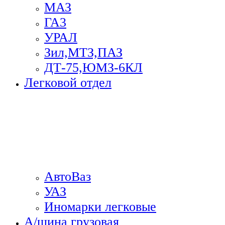
МАЗ
ГА3
УРАЛ
Зил,МТЗ,ПАЗ
ДТ-75,ЮМЗ-6КЛ
Легковой отдел
АвтоВаз
УАЗ
Иномарки легковые
А/шина грузовая