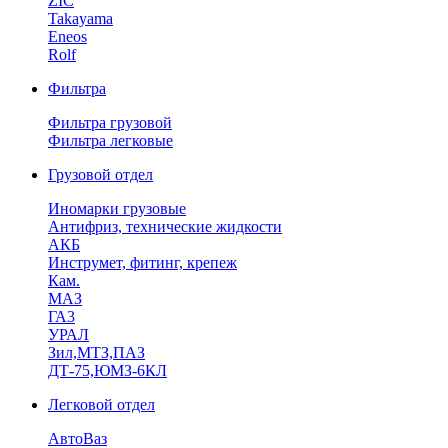
ZIC
Takayama
Eneos
Rolf
Фильтра
Фильтра грузовой
Фильтра легковые
Грузовой отдел
Иномарки грузовые
Антифриз, технические жидкости
АКБ
Инструмет, фитинг, крепеж
Кам.
МАЗ
ГА3
УРАЛ
Зил,МТЗ,ПАЗ
ДТ-75,ЮМЗ-6КЛ
Легковой отдел
АвтоВаз