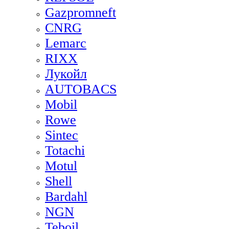
Gazpromneft
CNRG
Lemarc
RIXX
Лукойл
AUTOBACS
Mobil
Rowe
Sintec
Totachi
Motul
Shell
Bardahl
NGN
Teboil