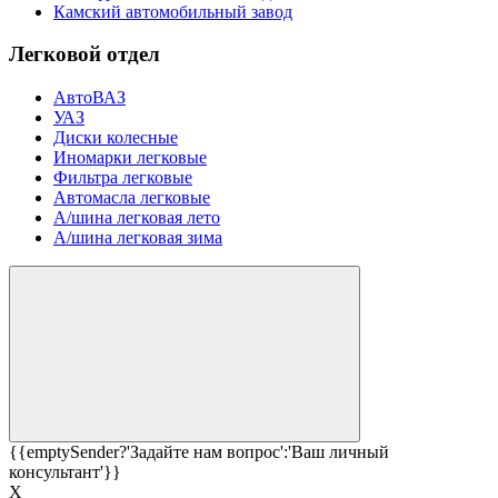
Камский автомобильный завод
Легковой отдел
АвтоВАЗ
УАЗ
Диски колесные
Иномарки легковые
Фильтра легковые
Автомасла легковые
А/шина легковая лето
А/шина легковая зима
{{emptySender?'Задайте нам вопрос':'Ваш личный
консультант'}}
Х