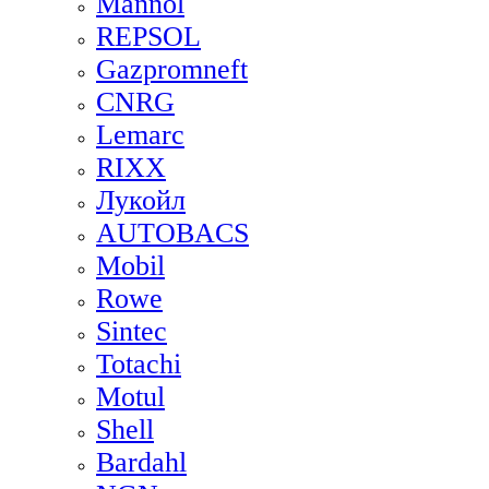
Mannol
REPSOL
Gazpromneft
CNRG
Lemarc
RIXX
Лукойл
AUTOBACS
Mobil
Rowe
Sintec
Totachi
Motul
Shell
Bardahl