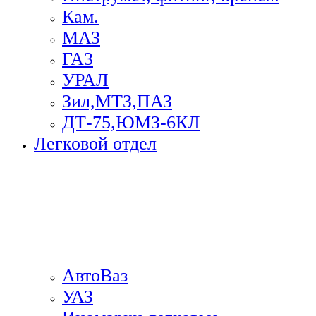
Кам.
МАЗ
ГА3
УРАЛ
Зил,МТЗ,ПАЗ
ДТ-75,ЮМЗ-6КЛ
Легковой отдел
АвтоВаз
УАЗ