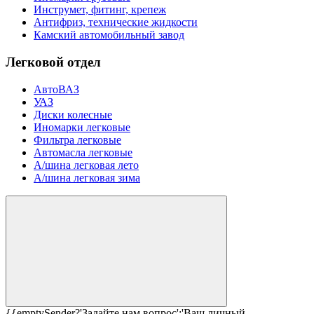
Инструмет, фитинг, крепеж
Антифриз, технические жидкости
Камский автомобильный завод
Легковой отдел
АвтоВАЗ
УАЗ
Диски колесные
Иномарки легковые
Фильтра легковые
Автомасла легковые
А/шина легковая лето
А/шина легковая зима
{{emptySender?'Задайте нам вопрос':'Ваш личный