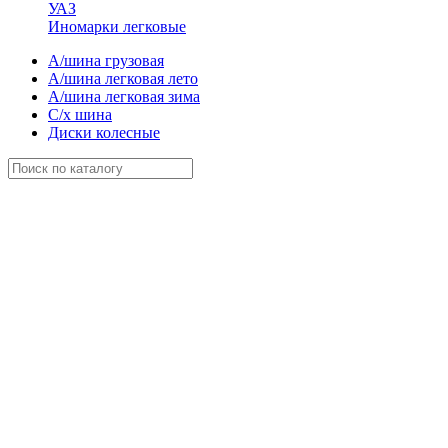
УАЗ
Иномарки легковые
А/шина грузовая
А/шина легковая лето
А/шина легковая зима
С/х шина
Диски колесные