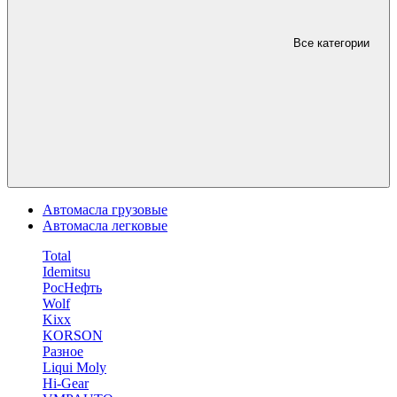
Все категории
Автомасла грузовые
Автомасла легковые
Total
Idemitsu
РосНефть
Wolf
Kixx
KORSON
Разное
Liqui Moly
Hi-Gear