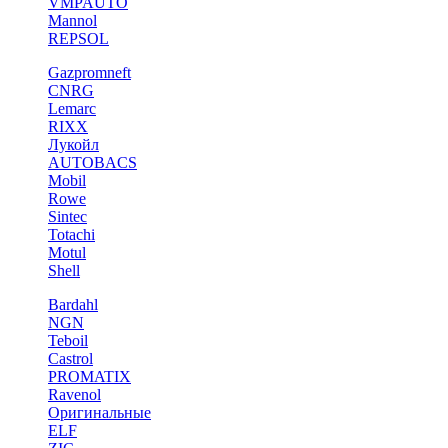
VMPAUTO
Mannol
REPSOL
Gazpromneft
CNRG
Lemarc
RIXX
Лукойл
AUTOBACS
Mobil
Rowe
Sintec
Totachi
Motul
Shell
Bardahl
NGN
Teboil
Castrol
PROMATIX
Ravenol
Оригинальные
ELF