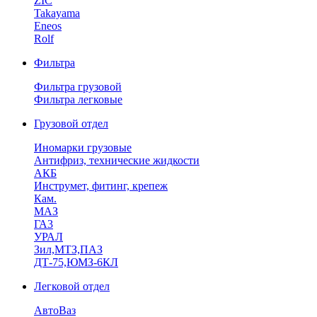
ZIC
Takayama
Eneos
Rolf
Фильтра
Фильтра грузовой
Фильтра легковые
Грузовой отдел
Иномарки грузовые
Антифриз, технические жидкости
АКБ
Инструмет, фитинг, крепеж
Кам.
МАЗ
ГА3
УРАЛ
Зил,МТЗ,ПАЗ
ДТ-75,ЮМЗ-6КЛ
Легковой отдел
АвтоВаз