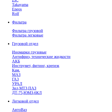
ZIC
Takayama
Eneos
Rolf
Фильтра
Фильтра грузовой
Фильтра легковые
Грузовой отдел
Иномарки грузовые
Антифриз, технические жидкости
АКБ
Инструмет, фитинг, крепеж
Кам.
МАЗ
ГА3
УРАЛ
Зил,МТЗ,ПАЗ
ДТ-75,ЮМЗ-6КЛ
Легковой отдел
АвтоВаз