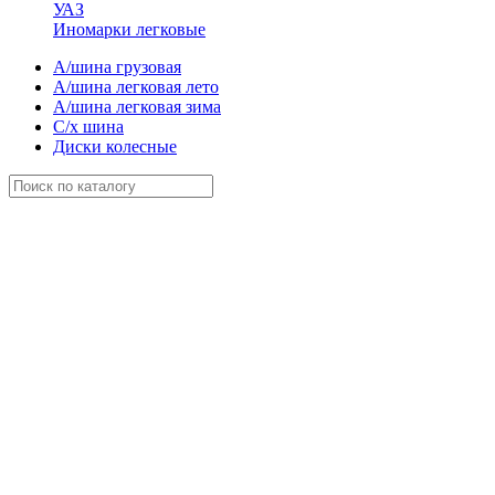
УАЗ
Иномарки легковые
А/шина грузовая
А/шина легковая лето
А/шина легковая зима
С/х шина
Диски колесные