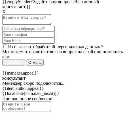
{{emptySender?'Задайте нам вопрос':'Ваш личный
консультант'}}
Х
Я согласен c
обработкой персональных данных
*
Мы можем отправить ответ на вопрос на email или позвонить
вам.
Отправить
Отмена
{{manager.appeal}}
консультант
Менеджер скоро подключится...
{{item.author.appeal}}
{{localDate(item.date_insert)}}
Пришло новое сообщение