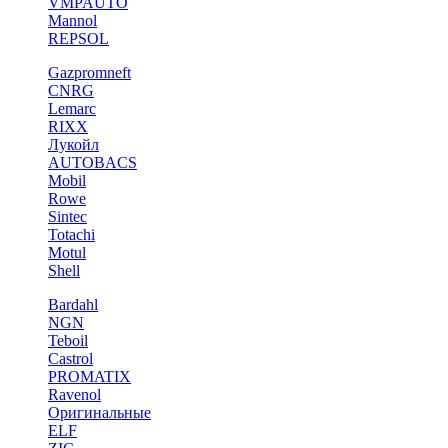
VMPAUTO
Mannol
REPSOL
Gazpromneft
CNRG
Lemarc
RIXX
Лукойл
AUTOBACS
Mobil
Rowe
Sintec
Totachi
Motul
Shell
Bardahl
NGN
Teboil
Castrol
PROMATIX
Ravenol
Оригинальные
ELF