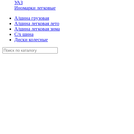
УАЗ
Иномарки легковые
А/шина грузовая
А/шина легковая лето
А/шина легковая зима
С/х шина
Диски колесные