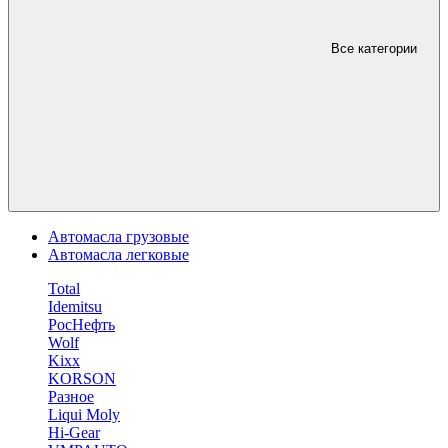
Все категории
Автомасла грузовые
Автомасла легковые
Total
Idemitsu
РосНефть
Wolf
Kixx
KORSON
Разное
Liqui Moly
Hi-Gear