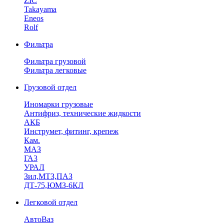
ZIC
Takayama
Eneos
Rolf
Фильтра
Фильтра грузовой
Фильтра легковые
Грузовой отдел
Иномарки грузовые
Антифриз, технические жидкости
АКБ
Инструмет, фитинг, крепеж
Кам.
МАЗ
ГА3
УРАЛ
Зил,МТЗ,ПАЗ
ДТ-75,ЮМЗ-6КЛ
Легковой отдел
АвтоВаз