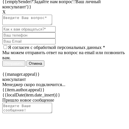
{{emptySender?'Задайте нам вопрос':'Ваш личный
консультант'}}
Х
Я согласен c
обработкой персональных данных
*
Мы можем отправить ответ на вопрос на email или позвонить
вам.
Отправить
Отмена
{{manager.appeal}}
консультант
Менеджер скоро подключится...
{{item.author.appeal}}
{{localDate(item.date_insert)}}
Пришло новое сообщение