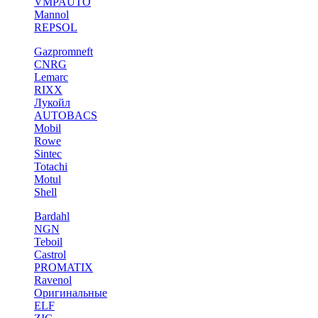
VMPAUTO
Mannol
REPSOL
Gazpromneft
CNRG
Lemarc
RIXX
Лукойл
AUTOBACS
Mobil
Rowe
Sintec
Totachi
Motul
Shell
Bardahl
NGN
Teboil
Castrol
PROMATIX
Ravenol
Оригинальные
ELF