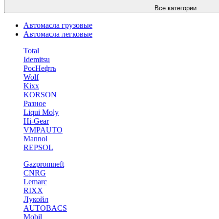
Все категории
Автомасла грузовые
Автомасла легковые
Total
Idemitsu
РосНефть
Wolf
Kixx
KORSON
Разное
Liqui Moly
Hi-Gear
VMPAUTO
Mannol
REPSOL
Gazpromneft
CNRG
Lemarc
RIXX
Лукойл
AUTOBACS
Mobil