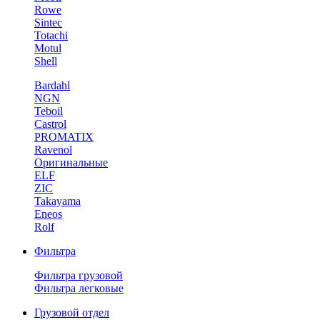
Rowe
Sintec
Totachi
Motul
Shell
Bardahl
NGN
Teboil
Castrol
PROMATIX
Ravenol
Оригинальные
ELF
ZIC
Takayama
Eneos
Rolf
Фильтра
Фильтра грузовой
Фильтра легковые
Грузовой отдел