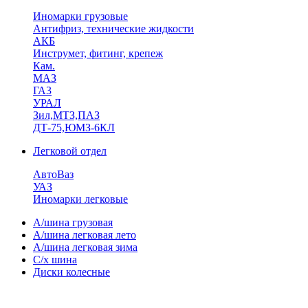
Иномарки грузовые
Антифриз, технические жидкости
АКБ
Инструмет, фитинг, крепеж
Кам.
МАЗ
ГА3
УРАЛ
Зил,МТЗ,ПАЗ
ДТ-75,ЮМЗ-6КЛ
Легковой отдел
АвтоВаз
УАЗ
Иномарки легковые
А/шина грузовая
А/шина легковая лето
А/шина легковая зима
С/х шина
Диски колесные