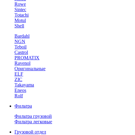
Rowe
Sintec
Totachi
Motul
Shell
Bardahl
NGN
Teboil
Castrol
PROMATIX
Ravenol
Оригинальные
ELF
ZIC
Takayama
Eneos
Rolf
Фильтра
Фильтра грузовой
Фильтра легковые
Грузовой отдел