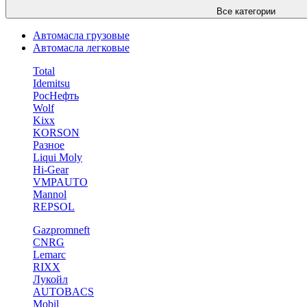
Все категории
Автомасла грузовые
Автомасла легковые
Total
Idemitsu
РосНефть
Wolf
Kixx
KORSON
Разное
Liqui Moly
Hi-Gear
VMPAUTO
Mannol
REPSOL
Gazpromneft
CNRG
Lemarc
RIXX
Лукойл
AUTOBACS
Mobil